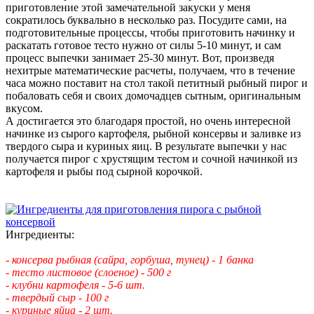
приготовление этой замечательной закуски у меня
сократилось буквально в несколько раз. Посудите сами, на
подготовительные процессы, чтобы приготовить начинку и
раскатать готовое тесто нужно от силы 5-10 минут, и сам
процесс выпечки занимает 25-30 минут. Вот, произведя
нехитрые математические расчеты, получаем, что в течение
часа можно поставит на стол такой петитный рыбный пирог и
побаловать себя и своих домочадцев сытным, оригинальным
вкусом.
А достигается это благодаря простой, но очень интересной
начинке из сырого картофеля, рыбной консервы и заливке из
твердого сыра и куриных яиц. В результате выпечки у нас
получается пирог с хрустящим тестом и сочной начинкой из
картофеля и рыбы под сырной корочкой.
Ингредиенты:
- консерва рыбная (сайра, горбуша, тунец) - 1 банка
- тесто листовое (слоеное) - 500 г
- клубни картофеля - 5-6 шт.
- твердый сыр - 100 г
- куриные яйца - 2 шт.