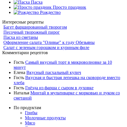
Пасха
Просто праздник
Рождество
Интересные рецепты
Багет фаршированный творогом
Песочный творожный пирог
Пасха из сметаны
Оформление салата "Оливье" к году Обезьяны
Салат с зеленым горошком и куриным филе
Комментарии рецептов
Гость
Самый вкусный торт в микроволновке за 10
минут
Елена
Вкусный пасхальный кулич
Гость
Вкусная и быстрая лепешка на сковороде вместо
хлеба
Гость
Гнёзда из фарша с сыром в духовке
Наталья
Минтай в мультиварке с морковью и луком со
сметаной
По продуктам
Грибы
Молочные продукты
Мясо