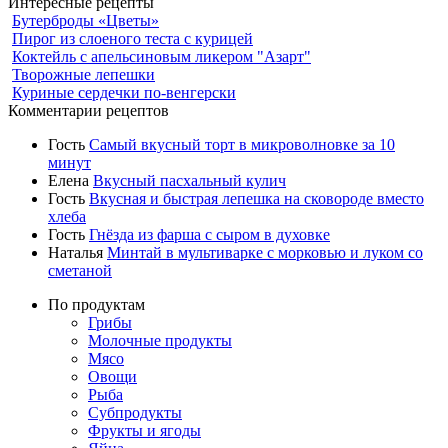
Интересные рецепты
Бутерброды «Цветы»
Пирог из слоеного теста с курицей
Коктейль с апельсиновым ликером "Азарт"
Творожные лепешки
Куриные сердечки по-венгерски
Комментарии рецептов
Гость
Самый вкусный торт в микроволновке за 10
минут
Елена
Вкусный пасхальный кулич
Гость
Вкусная и быстрая лепешка на сковороде вместо
хлеба
Гость
Гнёзда из фарша с сыром в духовке
Наталья
Минтай в мультиварке с морковью и луком со
сметаной
По продуктам
Грибы
Молочные продукты
Мясо
Овощи
Рыба
Субпродукты
Фрукты и ягоды