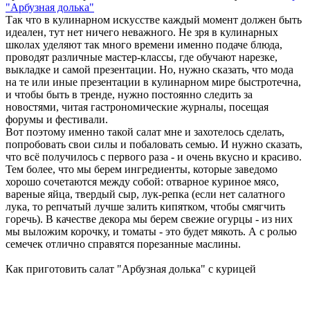
"Арбузная долька"
Так что в кулинарном искусстве каждый момент должен быть
идеален, тут нет ничего неважного. Не зря в кулинарных
школах уделяют так много времени именно подаче блюда,
проводят различные мастер-классы, где обучают нарезке,
выкладке и самой презентации. Но, нужно сказать, что мода
на те или иные презентации в кулинарном мире быстротечна,
и чтобы быть в тренде, нужно постоянно следить за
новостями, читая гастрономические журналы, посещая
форумы и фестивали.
Вот поэтому именно такой салат мне и захотелось сделать,
попробовать свои силы и побаловать семью. И нужно сказать,
что всё получилось с первого раза - и очень вкусно и красиво.
Тем более, что мы берем ингредиенты, которые заведомо
хорошо сочетаются между собой: отварное куриное мясо,
вареные яйца, твердый сыр, лук-репка (если нет салатного
лука, то репчатый лучше залить кипятком, чтобы смягчить
горечь). В качестве декора мы берем свежие огурцы - из них
мы выложим корочку, и томаты - это будет мякоть. А с ролью
семечек отлично справятся порезанные маслины.
Как приготовить салат "Арбузная долька" с курицей