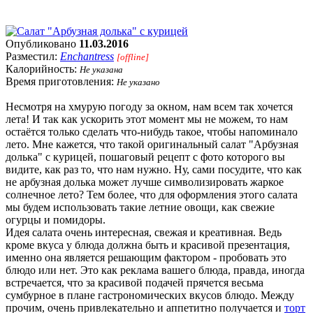
Опубликовано
11.03.2016
Разместил:
Enchantress
[offline]
Калорийность:
Не указана
Время приготовления:
Не указано
Несмотря на хмурую погоду за окном, нам всем так хочется
лета! И так как ускорить этот момент мы не можем, то нам
остаётся только сделать что-нибудь такое, чтобы напоминало
лето. Мне кажется, что такой оригинальный салат "Арбузная
долька" с курицей, пошаговый рецепт с фото которого вы
видите, как раз то, что нам нужно. Ну, сами посудите, что как
не арбузная долька может лучше символизировать жаркое
солнечное лето? Тем более, что для оформления этого салата
мы будем использовать такие летние овощи, как свежие
огурцы и помидоры.
Идея салата очень интересная, свежая и креативная. Ведь
кроме вкуса у блюда должна быть и красивой презентация,
именно она является решающим фактором - пробовать это
блюдо или нет. Это как реклама вашего блюда, правда, иногда
встречается, что за красивой подачей прячется весьма
сумбурное в плане гастрономических вкусов блюдо. Между
прочим, очень привлекательно и аппетитно получается и
торт