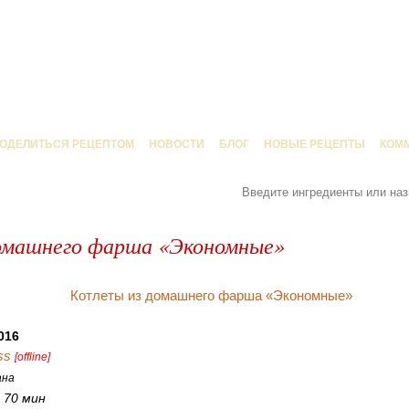
ОДЕЛИТЬСЯ РЕЦЕПТОМ
НОВОСТИ
БЛОГ
НОВЫЕ РЕЦЕПТЫ
КОМ
омашнего фарша «Экономные»
016
ss
[offline]
ана
:
70 мин