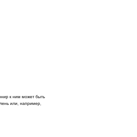
рнир к ним может быть
елень или, например,