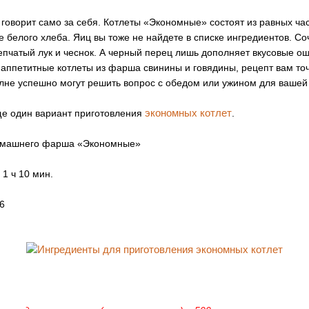
 говорит само за себя. Котлеты «Экономные» состоят из равных ч
 белого хлеба. Яиц вы тоже не найдете в списке ингредиентов. Со
епчатый лук и чеснок. А черный перец лишь дополняет вкусовые о
 аппетитные котлеты из фарша свинины и говядины, рецепт вам то
олне успешно могут решить вопрос с обедом или ужином для вашей
экономных котлет
ще один вариант приготовления
.
домашнего фарша «Экономные»
1 ч 10 мин.
6