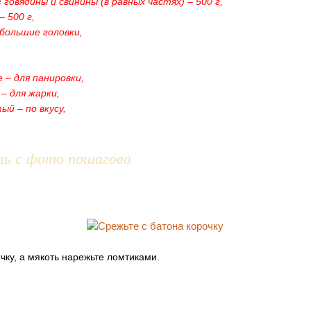
говядины и свинины (в равных частях) – 500 г,
– 500 г,
ебольшие головки,
е – для панировки,
 – для жарки,
ый – по вкусу,
ть с фото пошагово
чку, а мякоть нарежьте ломтиками.