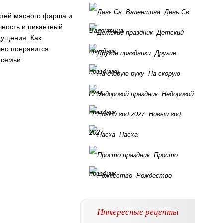
День Св.
астей мясного фарша и
чность и пикантный
Валентина
Детский
щущения. Как
чно понравится.
праздник
Другие
 семьи.
праздники
На скорую
руку
Недорогой
праздник
Новый год
2027
Пасха
Просто
праздник
Рождество
Интересные рецепты