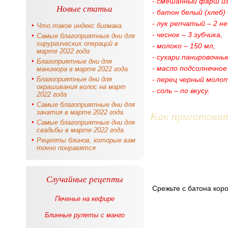
- смешанный фарш из 
Новые статьи
- батон белый (хлеб) 
- лук репчатый – 2 н
Что такое индекс бигмака
- чеснок – 3 зубчика,
Самые благоприятные дни для
хирургических операций в
- молоко – 150 мл,
марте 2022 года
- сухари панировочны
Благоприятные дни для
- масло подсолнечное
маникюра в марте 2022 года
Благоприятные дни для
- перец черный молот
окрашивания волос на март
- соль – по вкусу.
2022 года
Самые благоприятные дни для
Как приготови
зачатия в марте 2022 года
Самые благоприятные дни для
свадьбы в марте 2022 года
Рецепты блинов, которые вам
точно понравятся
Случайные рецепты
Срежьте с батона коро
Печенье на кефире
Блинные рулеты с манго