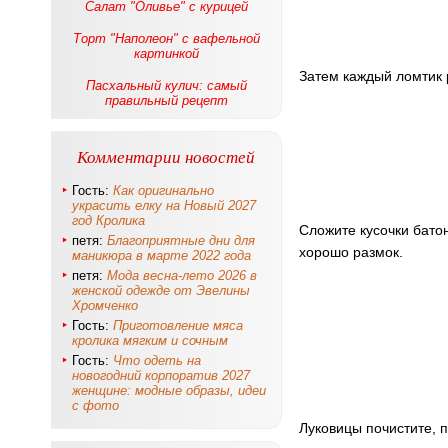
Салат "Оливье" с курицей
Торт "Наполеон" с вафельной
картинкой
Затем каждый ломтик 
Пасхальный кулич: самый
правильный рецепт
Комментарии новостей
Гость:
Как оригинально
украсить елку на Новый 2027
год Кролика
Сложите кусочки батон
петя:
Благоприятные дни для
хорошо размок.
маникюра в марте 2022 года
петя:
Мода весна-лето 2026 в
женской одежде от Эвелины
Хромченко
Гость:
Приготовление мяса
кролика мягким и сочным
Гость:
Что одеть на
новогодний корпоратив 2027
женщине: модные образы, идеи
с фото
Луковицы почистите, 