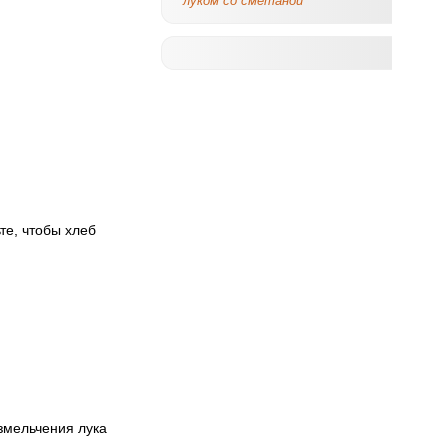
луком со сметаной
те, чтобы хлеб
измельчения лука