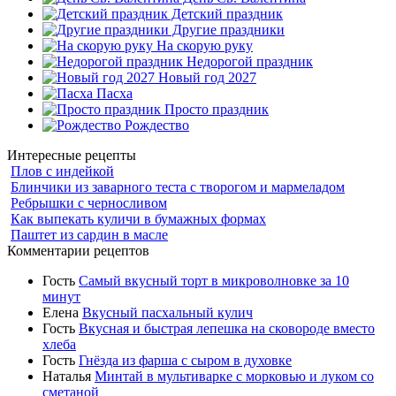
Детский праздник
Другие праздники
На скорую руку
Недорогой праздник
Новый год 2027
Пасха
Просто праздник
Рождество
Интересные рецепты
Плов с индейкой
Блинчики из заварного теста с творогом и мармеладом
Ребрышки с черносливом
Как выпекать куличи в бумажных формах
Паштет из сардин в масле
Комментарии рецептов
Гость
Самый вкусный торт в микроволновке за 10
минут
Елена
Вкусный пасхальный кулич
Гость
Вкусная и быстрая лепешка на сковороде вместо
хлеба
Гость
Гнёзда из фарша с сыром в духовке
Наталья
Минтай в мультиварке с морковью и луком со
сметаной