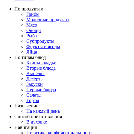
По продуктам
Грибы
Молочные продукты
Мясо
Овощи
Рыба
Субпродукты
Фрукты и ягоды
Яйца
По типам блюд
Блины, оладьи
Вторые блюда
Выпечка
Десерты
Закуски
Первые блюда
Салаты
Торты
Назначение
На каждый день
Способ приготовления
В духовке
Навигация
Политика конфиденциальности