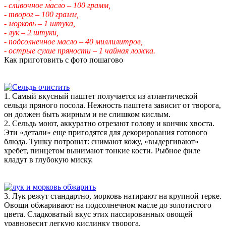
- сливочное масло – 100 грамм,
- творог – 100 грамм,
- морковь – 1 штука,
- лук – 2 штуки,
- подсолнечное масло – 40 миллилитров,
- острые сухие пряности – 1 чайная ложка.
Как приготовить с фото пошагово
1. Самый вкусный паштет получается из атлантической
сельди пряного посола. Нежность паштета зависит от творога,
он должен быть жирным и не слишком кислым.
2. Сельдь моют, аккуратно отрезают голову и кончик хвоста.
Эти «детали» еще пригодятся для декорирования готового
блюда. Тушку потрошат: снимают кожу, «выдергивают»
хребет, пинцетом вынимают тонкие кости. Рыбное филе
кладут в глубокую миску.
3. Лук режут стандартно, морковь натирают на крупной терке.
Овощи обжаривают на подсолнечном масле до золотистого
цвета. Сладковатый вкус этих пассированных овощей
уравновесит легкую кислинку творога.