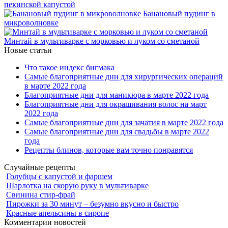
пекинской капустой
Банановый пудинг в
микроволновке
Минтай в мультиварке с морковью и луком со сметаной
Новые статьи
Что такое индекс бигмака
Самые благоприятные дни для хирургических операций
в марте 2022 года
Благоприятные дни для маникюра в марте 2022 года
Благоприятные дни для окрашивания волос на март
2022 года
Самые благоприятные дни для зачатия в марте 2022 года
Самые благоприятные дни для свадьбы в марте 2022
года
Рецепты блинов, которые вам точно понравятся
Случайные рецепты
Голубцы с капустой и фаршем
Шарлотка на скорую руку в мультиварке
Свинина стир-фрай
Пирожки за 30 минут – безумно вкусно и быстро
Красные апельсины в сиропе
Комментарии новостей