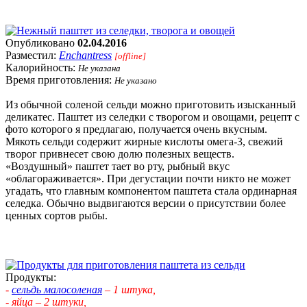
Опубликовано
02.04.2016
Разместил:
Enchantress
[offline]
Калорийность:
Не указана
Время приготовления:
Не указано
Из обычной соленой сельди можно приготовить изысканный
деликатес. Паштет из селедки с творогом и овощами, рецепт с
фото которого я предлагаю, получается очень вкусным.
Мякоть сельди содержит жирные кислоты омега-3, свежий
творог привнесет свою долю полезных веществ.
«Воздушный» паштет тает во рту, рыбный вкус
«облагораживается». При дегустации почти никто не может
угадать, что главным компонентом паштета стала ординарная
селедка. Обычно выдвигаются версии о присутствии более
ценных сортов рыбы.
Продукты:
-
сельдь малосоленая
– 1 штука,
- яйца – 2 штуки,