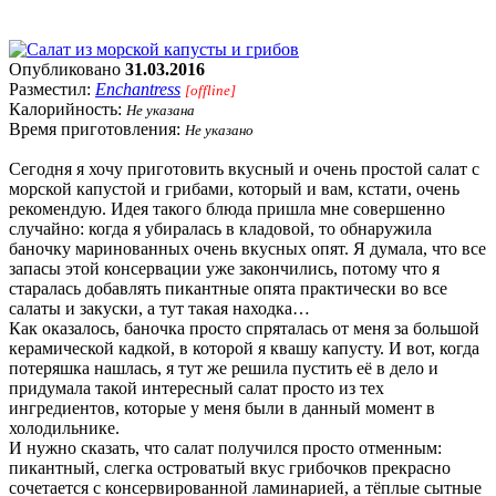
Опубликовано
31.03.2016
Разместил:
Enchantress
[offline]
Калорийность:
Не указана
Время приготовления:
Не указано
Сегодня я хочу приготовить вкусный и очень простой салат с
морской капустой и грибами, который и вам, кстати, очень
рекомендую. Идея такого блюда пришла мне совершенно
случайно: когда я убиралась в кладовой, то обнаружила
баночку маринованных очень вкусных опят. Я думала, что все
запасы этой консервации уже закончились, потому что я
старалась добавлять пикантные опята практически во все
салаты и закуски, а тут такая находка…
Как оказалось, баночка просто спряталась от меня за большой
керамической кадкой, в которой я квашу капусту. И вот, когда
потеряшка нашлась, я тут же решила пустить её в дело и
придумала такой интересный салат просто из тех
ингредиентов, которые у меня были в данный момент в
холодильнике.
И нужно сказать, что салат получился просто отменным:
пикантный, слегка островатый вкус грибочков прекрасно
сочетается с консервированной ламинарией, а тёплые сытные