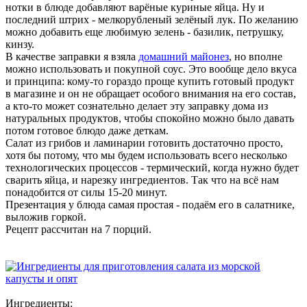
нотки в блюде добавляют варёные куриные яйца. Ну и
последний штрих - мелкорубленый зелёный лук. По желанию
можно добавить еще любимую зелень - базилик, петрушку,
кинзу.
В качестве заправки я взяла
домашний майонез
, но вполне
можно использовать и покупной соус. Это вообще дело вкуса
и принципа: кому-то гораздо проще купить готовый продукт
в магазине и он не обращает особого внимания на его состав,
а кто-то может сознательно делает эту заправку дома из
натуральных продуктов, чтобы спокойно можно было давать
потом готовое блюдо даже деткам.
Салат из грибов и ламинарии готовить достаточно просто,
хотя бы потому, что мы будем использовать всего несколько
технологических процессов - термический, когда нужно будет
сварить яйца, и нарезку ингредиентов. Так что на всё нам
понадобится от силы 15-20 минут.
Презентация у блюда самая простая - подаём его в салатнике,
выложив горкой.
Рецепт рассчитан на 7 порций.
Ингредиенты: