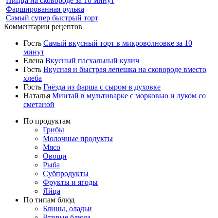
Пицца на сковороде за 10 минут
Фаршированная рулька
Самый супер быстрый торт
Комментарии рецептов
Гость
Самый вкусный торт в микроволновке за 10
минут
Елена
Вкусный пасхальный кулич
Гость
Вкусная и быстрая лепешка на сковороде вместо
хлеба
Гость
Гнёзда из фарша с сыром в духовке
Наталья
Минтай в мультиварке с морковью и луком со
сметаной
По продуктам
Грибы
Молочные продукты
Мясо
Овощи
Рыба
Субпродукты
Фрукты и ягоды
Яйца
По типам блюд
Блины, оладьи
Вторые блюда