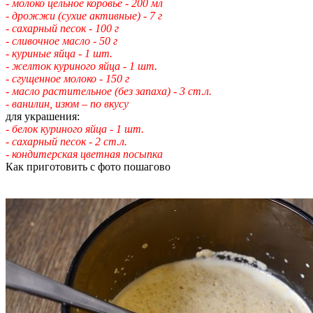
- молоко цельное коровье - 200 мл
- дрожжи (сухие активные) - 7 г
- сахарный песок - 100 г
- сливочное масло - 50 г
- куриные яйца - 1 шт.
- желток куриного яйца - 1 шт.
- сгущенное молоко - 150 г
- масло растительное (без запаха) - 3 ст.л.
- ванилин, изюм – по вкусу
для украшения:
- белок куриного яйца - 1 шт.
- сахарный песок - 2 ст.л.
- кондитерская цветная посыпка
Как приготовить с фото пошагово