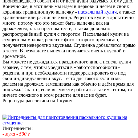
произошедшего события и от всей души радуемся этому дню.
Конечно же, в этот день мы идём в церковь и несём в своих
корзинах традиционную выпечку -
пасхальный кулич
, а также
крашенные или расписные яйца. Рецептов кулича достаточно
много, потому что это может быть выпечка как на
дрожжевом, так и пресном тесте, а также довольно
распространённый кулич с творогом. Пасхальный кулич на
сгущенном молоке, рецепт с фото которого предлагаю,
получается невероятно вкусным. Сгущенка добавляется прямо
в тесто. В результате выпечка получается очень вкусной и
ароматной.
Вы можете не дожидаться праздничного дня, а испечь кулич
заранее, с тем, чтобы убедиться в «работоспособности»
рецепта, и при необходимости подкорректировать его под
свой индивидуальный вкус. Тесто для такого кулича мы
делаем на дрожжах, замешиваем как обычно и даём время для
подъема. Так что, если вы умеете работать с таким тестом, то
ничего сложного в этом рецепте для вас не будет.
Рецептура рассчитана на 1 кулич.
Ингредиенты:
- мука - 500 г