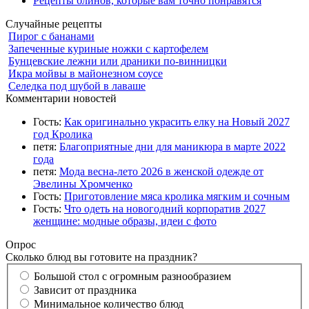
Рецепты блинов, которые вам точно понравятся
Случайные рецепты
Пирог с бананами
Запеченные куриные ножки с картофелем
Бунцевские лежни или драники по-винницки
Икра мойвы в майонезном соусе
Селедка под шубой в лаваше
Комментарии новостей
Гость:
Как оригинально украсить елку на Новый 2027
год Кролика
петя:
Благоприятные дни для маникюра в марте 2022
года
петя:
Мода весна-лето 2026 в женской одежде от
Эвелины Хромченко
Гость:
Приготовление мяса кролика мягким и сочным
Гость:
Что одеть на новогодний корпоратив 2027
женщине: модные образы, идеи с фото
Опрос
Сколько блюд вы готовите на праздник?
Большой стол с огромным разнообразием
Зависит от праздника
Минимальное количество блюд