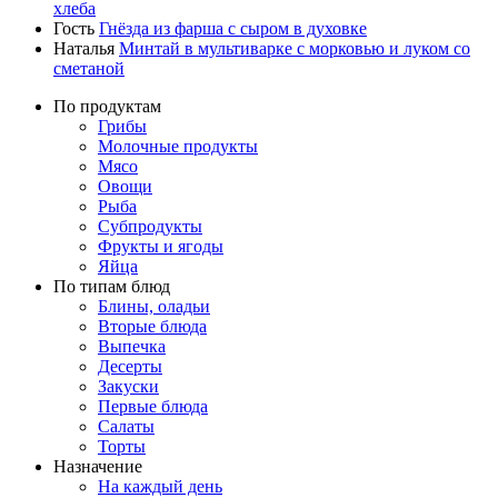
хлеба
Гость
Гнёзда из фарша с сыром в духовке
Наталья
Минтай в мультиварке с морковью и луком со
сметаной
По продуктам
Грибы
Молочные продукты
Мясо
Овощи
Рыба
Субпродукты
Фрукты и ягоды
Яйца
По типам блюд
Блины, оладьи
Вторые блюда
Выпечка
Десерты
Закуски
Первые блюда
Салаты
Торты
Назначение
На каждый день