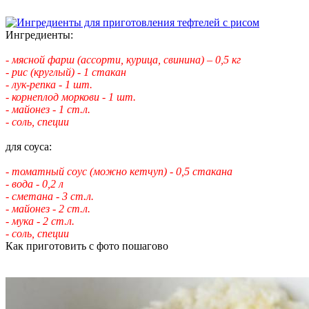
Ингредиенты:
- мясной фарш (ассорти, курица, свинина) – 0,5 кг
- рис (круглый) - 1 стакан
- лук-репка - 1 шт.
- корнеплод моркови - 1 шт.
- майонез - 1 ст.л.
- соль, специи
для соуса:
- томатный соус (можно кетчуп) - 0,5 стакана
- вода - 0,2 л
- сметана - 3 ст.л.
- майонез - 2 ст.л.
- мука - 2 ст.л.
- соль, специи
Как приготовить с фото пошагово