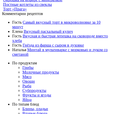
Постные котлеты из свеклы
Торт «Прага»
Комментарии рецептов
Гость
Самый вкусный торт в микроволновке за 10
минут
Елена
Вкусный пасхальный кулич
Гость
Вкусная и быстрая лепешка на сковороде вместо
хлеба
Гость
Гнёзда из фарша с сыром в духовке
Наталья
Минтай в мультиварке с морковью и луком со
сметаной
По продуктам
Грибы
Молочные продукты
Мясо
Овощи
Рыба
Субпродукты
Фрукты и ягоды
Яйца
По типам блюд
Блины, оладьи
Вторые блюда