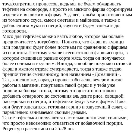
трудозатратных процессов, ведь мы не будем обжаривать
тефтели на сковороде, а просто из мясного фарша сформируем
изделия и выложим в форму. А далее, зальём приготовленным
из томатного соуса, смеси сметаны и майонеза, а также с
добавлением муки и специй, соусом и будем запекать до
готовности.
Мясо для тефтелек можно взять любое, которое вы больше
предпочитаете употреблять. Понятно, что фарш из курицы
или говядины будет более постным по сравнению с фаршем
из свинины. Поэтому я чаше всего готовлю фарш-ассорти, в
котором смешиваю разные сорта мяса, тогда он получается
более сочным и вкусным. Иногда, я вообще покупаю готовый
фарш в мясном отделе супермаркета, тогда я также отдаю
предпочтение смешанному, под названием «Домашний».
Так, конечно же, гораздо проще: забегаешь вечером после
работы в магазин, покупаешь такой фарш и у тебя уже
половина блюда готова, потому что достаточно только
добавить отварного до состояния аль денте риса, овощной
пассеровки и специй, и тефтельки будут уже в форме. Пока
они будут запекаться, готовим гарнир и закусочный салат, а
параллельно занимаемся своими делами.
Такие тефтельки получаются настолько нежными, сочными,
что просто невозможно отказаться от добавочной порции.
Рецептура рассчитана на 25-28 шт.