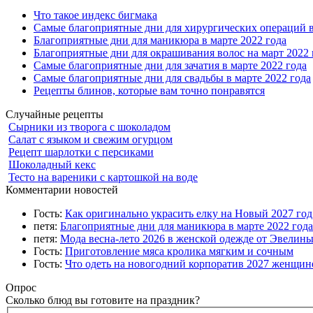
Что такое индекс бигмака
Самые благоприятные дни для хирургических операций в
Благоприятные дни для маникюра в марте 2022 года
Благоприятные дни для окрашивания волос на март 2022 
Самые благоприятные дни для зачатия в марте 2022 года
Самые благоприятные дни для свадьбы в марте 2022 года
Рецепты блинов, которые вам точно понравятся
Случайные рецепты
Сырники из творога с шоколадом
Салат с языком и свежим огурцом
Рецепт шарлотки с персиками
Шоколадный кекс
Тесто на вареники с картошкой на воде
Комментарии новостей
Гость:
Как оригинально украсить елку на Новый 2027 го
петя:
Благоприятные дни для маникюра в марте 2022 года
петя:
Мода весна-лето 2026 в женской одежде от Эвелин
Гость:
Приготовление мяса кролика мягким и сочным
Гость:
Что одеть на новогодний корпоратив 2027 женщине
Опрос
Сколько блюд вы готовите на праздник?