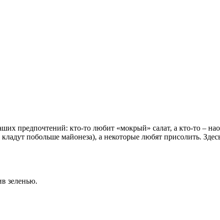
их предпочтений: кто-то любит «мокрый» салат, а кто-то – наоб
, кладут побольше майонеза), а некоторые любят присолить. Здесь
ив зеленью.