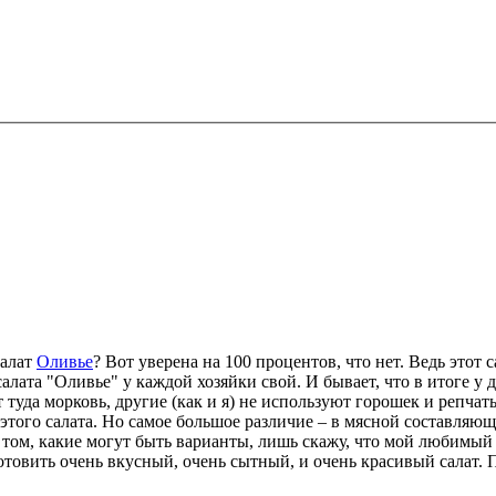
салат
Оливье
? Вот уверена на 100 процентов, что нет. Ведь этот 
алата "Оливье" у каждой хозяйки свой. И бывает, что в итоге у 
т туда морковь, другие (как и я) не используют горошек и репча
 этого салата. Но самое большое различие – в мясной составляющ
 на том, какие могут быть варианты, лишь скажу, что мой любимы
готовить очень вкусный, очень сытный, и очень красивый салат