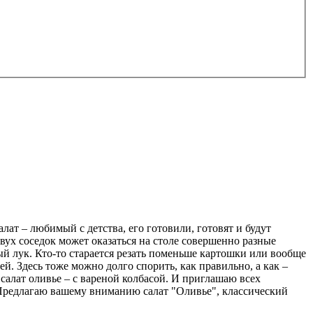
салат – любимый с детства, его готовили, готовят и будут
двух соседок может оказаться на столе совершенно разные
тый лук. Кто-то старается резать поменьше картошки или вообще
ей. Здесь тоже можно долго спорить, как правильно, а как –
й салат оливье – с вареной колбасой. И приглашаю всех
. Предлагаю вашему вниманию салат "Оливье", классический