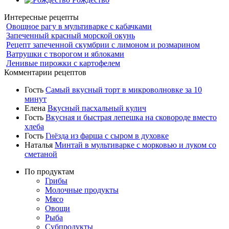
Интересные рецепты
Овощное рагу в мультиварке с кабачками
Запеченный красный морской окунь
Рецепт запеченной скумбрии с лимоном и розмарином
Ватрушки с творогом и яблоками
Ленивые пирожки с картофелем
Комментарии рецептов
Гость
Самый вкусный торт в микроволновке за 10
минут
Елена
Вкусный пасхальный кулич
Гость
Вкусная и быстрая лепешка на сковороде вместо
хлеба
Гость
Гнёзда из фарша с сыром в духовке
Наталья
Минтай в мультиварке с морковью и луком со
сметаной
По продуктам
Грибы
Молочные продукты
Мясо
Овощи
Рыба
Субпродукты