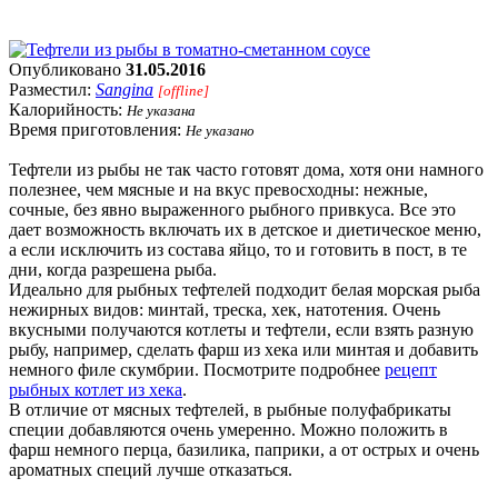
Опубликовано
31.05.2016
Разместил:
Sangina
[offline]
Калорийность:
Не указана
Время приготовления:
Не указано
Тефтели из рыбы не так часто готовят дома, хотя они намного
полезнее, чем мясные и на вкус превосходны: нежные,
сочные, без явно выраженного рыбного привкуса. Все это
дает возможность включать их в детское и диетическое меню,
а если исключить из состава яйцо, то и готовить в пост, в те
дни, когда разрешена рыба.
Идеально для рыбных тефтелей подходит белая морская рыба
нежирных видов: минтай, треска, хек, натотения. Очень
вкусными получаются котлеты и тефтели, если взять разную
рыбу, например, сделать фарш из хека или минтая и добавить
немного филе скумбрии. Посмотрите подробнее
рецепт
рыбных котлет из хека
.
В отличие от мясных тефтелей, в рыбные полуфабрикаты
специи добавляются очень умеренно. Можно положить в
фарш немного перца, базилика, паприки, а от острых и очень
ароматных специй лучше отказаться.