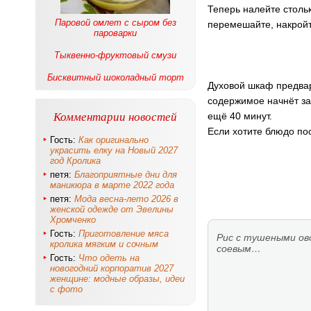
Теперь налейте столь
Паровой омлет с сыром без
перемешайте, накройт
пароварки
Тыквенно-фруктовый смузи
Бисквитный шоколадный торт
Духовой шкаф предвари
содержимое начнёт зак
Комментарии новостей
ещё 40 минут.
Если хотите блюдо по
Гость:
Как оригинально
украсить елку на Новый 2027
год Кролика
петя:
Благоприятные дни для
маникюра в марте 2022 года
петя:
Мода весна-лето 2026 в
женской одежде от Эвелины
Хромченко
Гость:
Приготовление мяса
Рис с тушеными ов
кролика мягким и сочным
соевым…
Гость:
Что одеть на
новогодний корпоратив 2027
женщине: модные образы, идеи
с фото