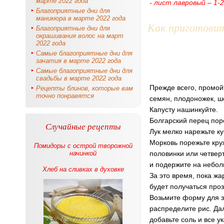
марте 2022 года
- лист лавровый – 1-
Благоприятные дни для
маникюра в марте 2022 года
Как приготови
Благоприятные дни для
окрашивания волос на март
2022 года
Самые благоприятные дни для
зачатия в марте 2022 года
Самые благоприятные дни для
свадьбы в марте 2022 года
Прежде всего, промой
Рецепты блинов, которые вам
точно понравятся
семян, плодоножек, ш
Капусту нашинкуйте.
Болгарский перец пор
Случайные рецепты
Лук мелко нарежьте к
Морковь порежьте кру
Помидоры с острой творожной
начинкой
половинки или четвер
и подержите на небол
Хлеб на сливках в духовке
За это время, пока жа
будет получаться про
Возьмите форму для з
распределите рис. Да
добавьте соль и все у