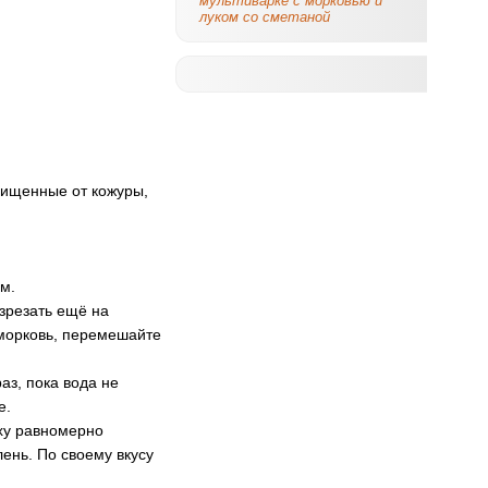
мультиварке с морковью и
луком со сметаной
чищенные от кожуры,
м.
зрезать ещё на
 морковь, перемешайте
аз, пока вода не
е.
рху равномерно
ень. По своему вкусу