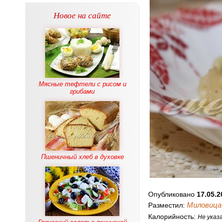
Новое на сайте
Мясные тефтели с рисом и
грибами
Пшеничный хлеб в духовке
Опубликовано
17.05.2
Миловица
Разместил:
Калорийность:
Не указ