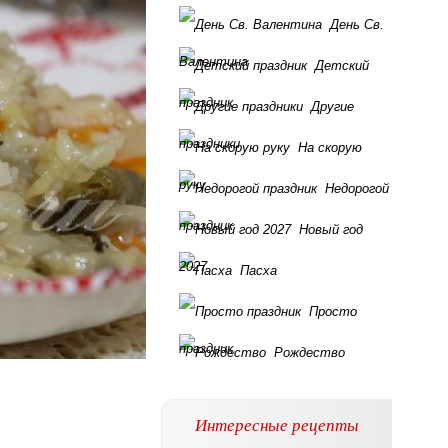
День Св.
Валентина
Детский
праздник
Другие
праздники
На скорую
руку
Недорогой
праздник
Новый год
2027
Пасха
Просто
праздник
Рождество
Интересные рецепты