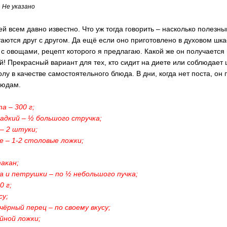
:
Не указано
й всем давно известно. Что уж тогда говорить – насколько полезн
таются друг с другом. Да ещё если оно приготовлено в духовом шк
с овощами, рецепт которого я предлагаю. Какой же он получается 
й! Прекрасный вариант для тех, кто сидит на диете или соблюдает
олу в качестве самостоятельного блюда. В дни, когда нет поста, о
людам.
а – 300 г;
ладкий – ½ большого стручка;
– 2 штуки;
е – 1-2 столовые ложки;
такан;
па и петрушки – по ½ небольшого пучка;
0 г;
су;
чёрный перец – по своему вкусу;
айной ложки;