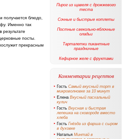
Пирог из щавеля с дрожжевого
теста
ым получается блюдо,
Сочные и быстрые котлеты
афу. Именно так
Постные свекольно-яблочные
в результате
оладьи
 церковные посты.
Тарталетки пикантные
н послужит прекрасным
праздничные
Кефирное желе с фруктами
Комментарии рецептов
Гость
Самый вкусный торт в
микроволновке за 10 минут
Елена
Вкусный пасхальный
кулич
Гость
Вкусная и быстрая
лепешка на сковороде вместо
хлеба
Гость
Гнёзда из фарша с сыром
в духовке
Наталья
Минтай в