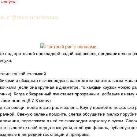
2 штуки.
ть с фото пошагово
те под проточной прохладной водой все овощи, предварительно о
елухи.
ежьте тонкой соломкой.
убиками и обжарьте в сковородке с разогретым растительным масло
жочками (если она крупная в диаметре, то каждый кружок можно ра
тинки). Когда обжаренный лук станет прозрачным, добавьте к нему
ьшом огне ещё 7-8 минут.
рятся овощи, подготовьте рис и зелень. Крупу промойте несколько р
зрачной. Свежую зелень помойте, слегка обсушите и мелко порубит
апекания, переложите в неё со сковородки морковку с луком. Све
лее выложите слой перца и капусты, зелёную фасоль, рубленую зел
казанные в ингредиентах специи и приправы.