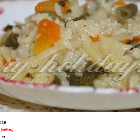
016
[offline]
ана