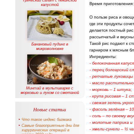
Греческий салат с пекинской
Время приготовления
капустой
О пользе риса и овоще
где эти продукты соче
делается постный рис 
рассыпчатый и вкусны
Такой рис подают к ст
Банановый пудинг в
микроволновке
гарниром к мясным б
Ингредиенты:
- белокочанная капуст
- перец болгарский с
- репчатые луковицы 
- масло растительно
Минтай в мультиварке с
- морковь – 1 штука;
морковью и луком со сметаной
- крупа рисовая – 1 с
- свежая зелень укро
Новые статьи
- фасоль зелёная – 10
- соль – по своему вку
Что такое индекс бигмака
- молотые паприка и 
Самые благоприятные дни для
- хмели-сунели – ½ ч
хирургических операций в