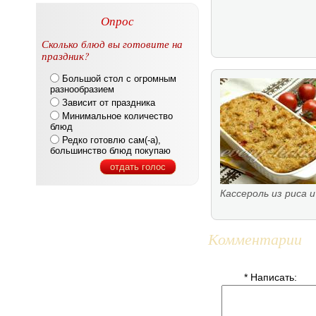
Опрос
Сколько блюд вы готовите на
праздник?
Большой стол с огромным
разнообразием
Зависит от праздника
Минимальное количество
блюд
Редко готовлю сам(-а),
большинство блюд покупаю
отдать голос
Кассероль из риса 
Комментарии
* Написать: