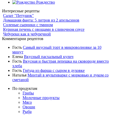
Рождество
Интересные рецепты
Салат "Петушок"
Домашняя фанта: 5 литров из 2 апельсинов
Соленые сырники с тмином
Куриная печень с овощами в сливочном соусе
Чебуреки как в чебуречной
Комментарии рецептов
Гость
Самый вкусный торт в микроволновке за 10
минут
Елена
Вкусный пасхальный кулич
Гость
Вкусная и быстрая лепешка на сковороде вместо
хлеба
Гость
Гнёзда из фарша с сыром в духовке
Наталья
Минтай в мультиварке с морковью и луком со
сметаной
По продуктам
Грибы
Молочные продукты
Мясо
Овощи
Рыба