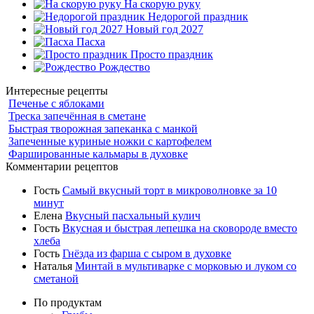
На скорую руку
Недорогой праздник
Новый год 2027
Пасха
Просто праздник
Рождество
Интересные рецепты
Печенье с яблоками
Треска запечённая в сметане
Быстрая творожная запеканка с манкой
Запеченные куриные ножки с картофелем
Фаршированные кальмары в духовке
Комментарии рецептов
Гость
Самый вкусный торт в микроволновке за 10
минут
Елена
Вкусный пасхальный кулич
Гость
Вкусная и быстрая лепешка на сковороде вместо
хлеба
Гость
Гнёзда из фарша с сыром в духовке
Наталья
Минтай в мультиварке с морковью и луком со
сметаной
По продуктам