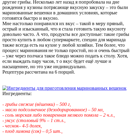
другие грибы. Несколько лет назад я попробовала на дне
рождения у кузины потрясающе вкусную закуску – это были
маринованные вешенки в домашних условиях, которые
готовятся быстро и вкусно.
Мне настолько понравился их вкус – такой в меру пряный,
острый и изысканный, что я стала готовить такую вкусноту
довольно часто. А что, продукты все доступные: такие грибы
просто купить в любом супермаркете, специи для маринада
также всегда есть на кухне у любой хозяйки. Тем более, что
процесс маринования не только простой, но и очень быстрый
– уже через полчаса такое блюдо можно подать к столу. Хотя,
если выждать пару часов, т о вкус будет ещё лучше и
насыщеннее, но это уже индивидуально.
Рецептура рассчитана на 6 порций.
Ингредиенты:
- грибы свежие (вёшенки) – 500 г,
- масло подсолнечное (дезодорированное) – 50 мл,
- соль морская либо поваренная мелкого помола – 2 ч.л.,
- уксус (столовый 9%
– 1 ст.л.,
- чеснок– 4-5 долек,
- плод лимона (сок) – 0,5 шт.,