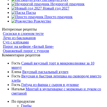
Недорогой праздник
Новый год 2027
Пасха
Просто праздник
Рождество
Интересные рецепты
Сосиски в слоеном тесте
Лечо из баклажанов
Суп с клёцками
Пирог на кефире «Белый Бим»
Оранжевый пирог с тунцом
Комментарии рецептов
Гость
Самый вкусный торт в микроволновке за 10
минут
Елена
Вкусный пасхальный кулич
Гость
Вкусная и быстрая лепешка на сковороде вместо
хлеба
Гость
Гнёзда из фарша с сыром в духовке
Наталья
Минтай в мультиварке с морковью и луком со
сметаной
По продуктам
Грибы