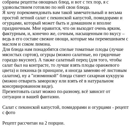
собраны рецепты овощных блюд, и вот с тех пор, я с
удовольствием готовлю по ней свои блюда.
Я хочу порекомендовать вам такой замечательный и весьма
простой летний салат с пекинской капустой, помидорами и
огурцами, который может быть и домашним и вполне
праздничным. Мне нравится, что он выходит очень ярким,
фактурным, и, конечно же, сочным, насыщенным по вкусу –
ведь в его составе свежие овощи, которые мы перемешиваем с
маслом и соком лимона.
Для блюда нам понадобятся спелые томатные плоды (лучше
мясистых сортов), огурцы (можно салатные, но грядочные
гораздо вкуснее). А также салатный перец (для того, чтобы
салат был на контрасте, то лучше взять плоды оранжевого
цвета) и пекинка (в принципе, я иногда заменяю её листовым
салатом), ну а "изюминкой" блюда станет сахарная кукуруза
(можно отварить заморозку или взять её в натуральном
консервированном виде).
Презентовать салат можно по-разному, всё зависит от
ситуации и вашей фантазии.
Салат с пекинской капустой, помидорами и огурцами - рецепт
с фото
Рецепт рассчитан на 2 порции.