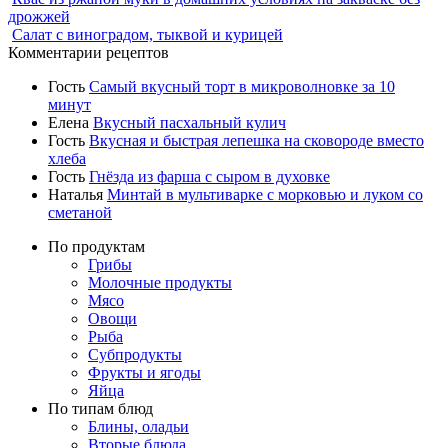
дрожжей
Салат с виноградом, тыквой и курицей
Комментарии рецептов
Гость
Самый вкусный торт в микроволновке за 10
минут
Елена
Вкусный пасхальный кулич
Гость
Вкусная и быстрая лепешка на сковороде вместо
хлеба
Гость
Гнёзда из фарша с сыром в духовке
Наталья
Минтай в мультиварке с морковью и луком со
сметаной
По продуктам
Грибы
Молочные продукты
Мясо
Овощи
Рыба
Субпродукты
Фрукты и ягоды
Яйца
По типам блюд
Блины, оладьи
Вторые блюда