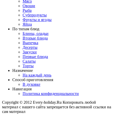
Мясо
Овощи
Рыба
Субпродукты
Фрукты и ягоды
Яйца
По типам блюд
Блины, оладьи
Вторые блюда
Выпечка
Десерты
Закуски
Первые блюда
Салаты
Торты
Назначение
На каждый день
Способ приготовления
В духовке
Навигация
Политика конфиденциальности
Copyright © 2012 Every-holiday.Ru Копировать любой
материал с нашего сайта запрещается без активной ссылки на
сам материал