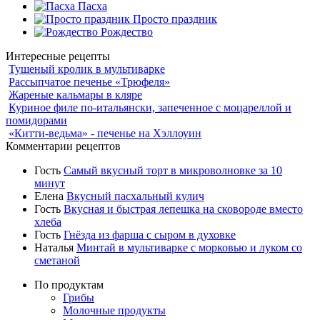
Пасха
Просто праздник
Рождество
Интересные рецепты
Тушеный кролик в мультиварке
Рассыпчатое печенье «Трюфеля»
Жареные кальмары в кляре
Куриное филе по-итальянски, запеченное с моцареллой и
помидорами
«Китти-ведьма» - печенье на Хэллоуин
Комментарии рецептов
Гость
Самый вкусный торт в микроволновке за 10
минут
Елена
Вкусный пасхальный кулич
Гость
Вкусная и быстрая лепешка на сковороде вместо
хлеба
Гость
Гнёзда из фарша с сыром в духовке
Наталья
Минтай в мультиварке с морковью и луком со
сметаной
По продуктам
Грибы
Молочные продукты