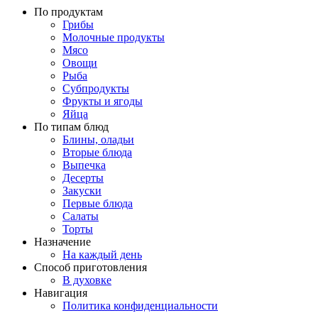
По продуктам
Грибы
Молочные продукты
Мясо
Овощи
Рыба
Субпродукты
Фрукты и ягоды
Яйца
По типам блюд
Блины, оладьи
Вторые блюда
Выпечка
Десерты
Закуски
Первые блюда
Салаты
Торты
Назначение
На каждый день
Способ приготовления
В духовке
Навигация
Политика конфиденциальности