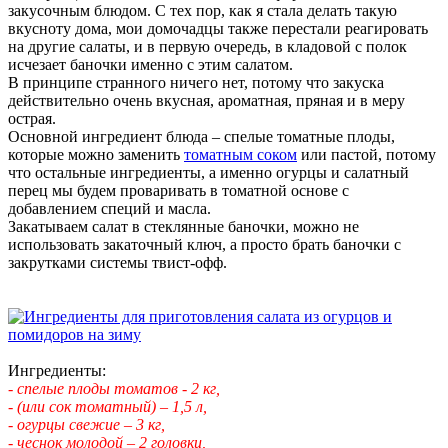
закусочным блюдом. С тех пор, как я стала делать такую
вкусноту дома, мои домочадцы также перестали реагировать
на другие салаты, и в первую очередь, в кладовой с полок
исчезает баночки именно с этим салатом.
В принципе странного ничего нет, потому что закуска
действительно очень вкусная, ароматная, пряная и в меру
острая.
Основной ингредиент блюда – спелые томатные плоды,
которые можно заменить
томатным соком
или пастой, потому
что остальные ингредиенты, а именно огурцы и салатный
перец мы будем проваривать в томатной основе с
добавлением специй и масла.
Закатываем салат в стеклянные баночки, можно не
использовать закаточный ключ, а просто брать баночки с
закрутками системы твист-офф.
Ингредиенты:
- спелые плоды томатов - 2 кг,
- (или сок томатный) – 1,5 л,
- огурцы свежие – 3 кг,
- чеснок молодой – 2 головки,