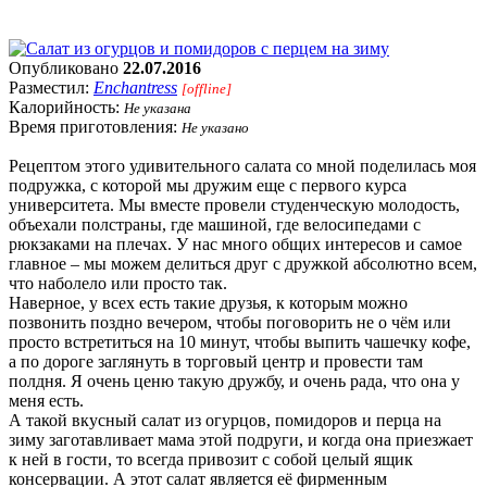
Опубликовано
22.07.2016
Разместил:
Enchantress
[offline]
Калорийность:
Не указана
Время приготовления:
Не указано
Рецептом этого удивительного салата со мной поделилась моя
подружка, с которой мы дружим еще с первого курса
университета. Мы вместе провели студенческую молодость,
объехали полстраны, где машиной, где велосипедами с
рюкзаками на плечах. У нас много общих интересов и самое
главное – мы можем делиться друг с дружкой абсолютно всем,
что наболело или просто так.
Наверное, у всех есть такие друзья, к которым можно
позвонить поздно вечером, чтобы поговорить не о чём или
просто встретиться на 10 минут, чтобы выпить чашечку кофе,
а по дороге заглянуть в торговый центр и провести там
полдня. Я очень ценю такую дружбу, и очень рада, что она у
меня есть.
А такой вкусный салат из огурцов, помидоров и перца на
зиму заготавливает мама этой подруги, и когда она приезжает
к ней в гости, то всегда привозит с собой целый ящик
консервации. А этот салат является её фирменным