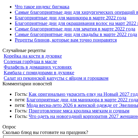
Что такое индекс бигмака
Самые благоприятные дни для хирургических операций в
Благоприятные дни для маникюра в марте 2022 года
Благоприятные дни для окрашивания волос на март 2022 
Самые благоприятные дни для зачатия в марте 2022 года
Самые благоприятные дни для свадьбы в марте 2022 года
Рецепты блинов, которые вам точно понравятся
Случайные рецепты
Корейка на кости в духовке
Соленая горбуша в масле
Фалафель в домашних условиях
Камбала с помидорами в духовке
Салат из пекинской капусты с яйцом и горошком
Комментарии новостей
Гость:
Как оригинально украсить елку на Новый 2027 го
петя:
Благоприятные дни для маникюра в марте 2022 года
петя:
Мода весна-лето 2026 в женской одежде от Эвелин
Гость:
Приготовление мяса кролика мягким и сочным
Гость:
Что одеть на новогодний корпоратив 2027 женщине
Опрос
Сколько блюд вы готовите на праздник?