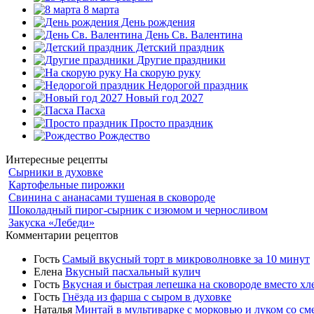
8 марта
День рождения
День Св. Валентина
Детский праздник
Другие праздники
На скорую руку
Недорогой праздник
Новый год 2027
Пасха
Просто праздник
Рождество
Интересные рецепты
Сырники в духовке
Картофельные пирожки
Свинина с ананасами тушеная в сковороде
Шоколадный пирог-сырник с изюмом и черносливом
Закуска «Лебеди»
Комментарии рецептов
Гость
Самый вкусный торт в микроволновке за 10 минут
Елена
Вкусный пасхальный кулич
Гость
Вкусная и быстрая лепешка на сковороде вместо хл
Гость
Гнёзда из фарша с сыром в духовке
Наталья
Минтай в мультиварке с морковью и луком со см