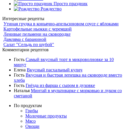
Просто праздник
Рождество
Интересные рецепты
Утиная грудка в коньячно-апельсиновом соусе с яблоками
Картофельные ньокки с черемшой
Ленивые пельмени на сковородке
Дамляма с бараниной
Салат "Сельдь по шубой"
Комментарии рецептов
Гость
Самый вкусный торт в микроволновке за 10
минут
Елена
Вкусный пасхальный кулич
Гость
Вкусная и быстрая лепешка на сковороде вместо
хлеба
Гость
Гнёзда из фарша с сыром в духовке
Наталья
Минтай в мультиварке с морковью и луком со
сметаной
По продуктам
Грибы
Молочные продукты
Мясо
Овощи