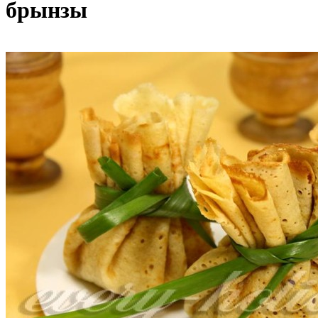
брынзы