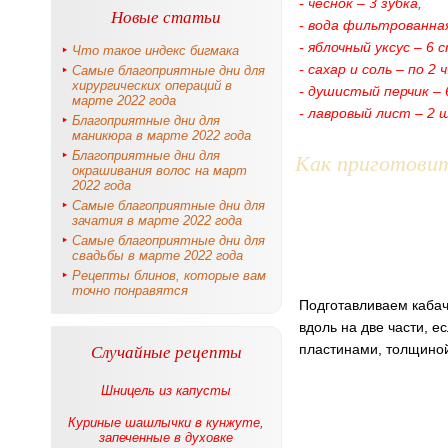
- чеснок – 3 зубка,
Новые статьи
- вода фильтрованная
- яблочный уксус – 6 с
Что такое индекс бигмака
- сахар и соль – по 2 ч.
Самые благоприятные дни для
хирургических операций в
- душистый перчик – 
марте 2022 года
- лавровый лист – 2 
Благоприятные дни для
маникюра в марте 2022 года
Как приготови
Благоприятные дни для
окрашивания волос на март
2022 года
Самые благоприятные дни для
зачатия в марте 2022 года
Самые благоприятные дни для
свадьбы в марте 2022 года
Рецепты блинов, которые вам
точно понравятся
Подготавливаем кабач
вдоль на две части, 
Случайные рецепты
пластинами, толщиной
Шницель из капусты
Куриные шашлычки в кунжуте,
запеченные в духовке