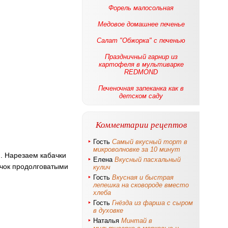
Форель малосольная
Медовое домашнее печенье
Салат "Обжорка" с печенью
Праздничный гарнир из
картофеля в мультиварке
REDMOND
Печеночная запеканка как в
детском саду
Комментарии рецептов
Гость
Самый вкусный торт в
микроволновке за 10 минут
. Нарезаем кабачки
Елена
Вкусный пасхальный
ачок продолговатыми
кулич
Гость
Вкусная и быстрая
лепешка на сковороде вместо
хлеба
Гость
Гнёзда из фарша с сыром
в духовке
Наталья
Минтай в