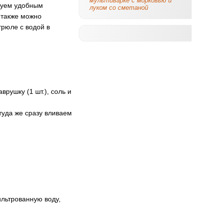
мультиварке с морковью и
изуем удобным
луком со сметаной
 также можно
трюле с водой в
рушку (1 шт.), соль и
туда же сразу вливаем
ильтрованную воду,