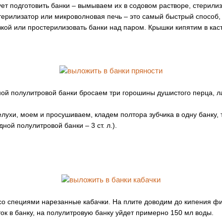
ует подготовить банки – вымываем их в содовом растворе, стерил
терилизатор или микроволновая печь – это самый быстрый способ,
вкой или простерилизовать банки над паром. Крышки кипятим в кас
ой полулитровой банки бросаем три горошины душистого перца, лав
лухи, моем и просушиваем, кладем полтора зубчика в одну банку, 
ной полулитровой банки – 3 ст. л.).
со специями нарезанные кабачки. На плите доводим до кипения ф
ок в банку, на полулитровую банку уйдет примерно 150 мл воды.