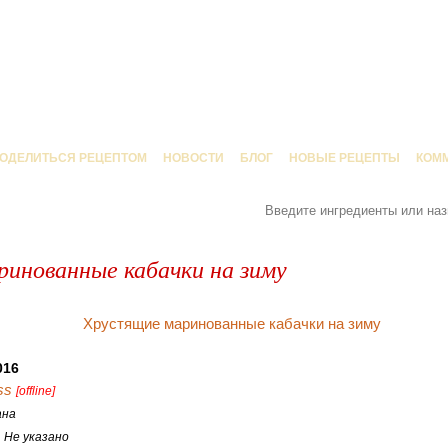
ОДЕЛИТЬСЯ РЕЦЕПТОМ
НОВОСТИ
БЛОГ
НОВЫЕ РЕЦЕПТЫ
КОМ
инованные кабачки на зиму
016
ss
[offline]
ана
:
Не указано