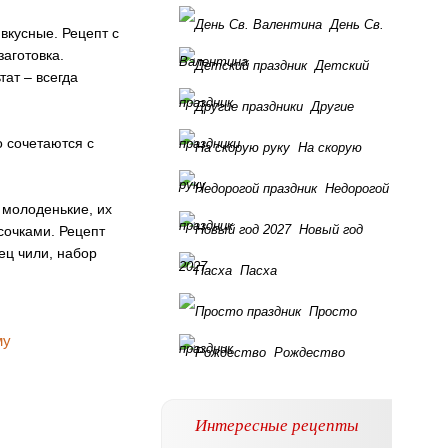
День Св.
вкусные. Рецепт с
заготовка.
Валентина
Детский
ат – всегда
праздник
Другие
о сочетаются с
праздники
На скорую
руку
Недорогой
 молоденькие, их
праздник
Новый год
сочками. Рецепт
ец чили, набор
2027
Пасха
Просто
праздник
Рождество
Интересные рецепты