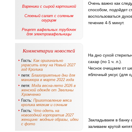
Очень важно как след
Вареники с сырой картошкой
способом, подойдет с
Слоеный салат с соленым
воспользоваться духо
огурцом
течение 4-5 минут.
Рецепт вафельных трубочек
для электровафельницы
Комментарии новостей
На дно сухой стерильн
Гость:
Как оригинально
сахар (по 1 ч. л.).
украсить елку на Новый 2027
Чеснок очищаем от ше
год Кролика
яблочный уксус (для од
петя:
Благоприятные дни для
маникюра в марте 2022 года
петя:
Мода весна-лето 2026 в
женской одежде от Эвелины
Хромченко
Гость:
Приготовление мяса
кролика мягким и сочным
Гость:
Что одеть на
новогодний корпоратив 2027
женщине: модные образы, идеи
Закладываем в банку 
с фото
заливаем крутой кипят