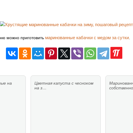
маринованные кабачки с медом за сутки
еню можно приготовить
.
ные на
Цветная капуста с чесноком
Маринованн
на з…
собственн