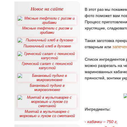
Новое на сайте
В этот раз мы покажем
фото поможет вам пов
Процесс приготовлени
хрустящие, сладковат
Мясные тефтели с рисом и
грибами
Такая заготовка прекр
Пшеничный хлеб в духовке
запече
отварным или
Список ингредиентов р
Греческий салат с пекинской
можно разрезать на ч
капустой
маринованных кабачко
пряностей, зонтики ук
Банановый пудинг в
микроволновке
Ингредиенты:
Минтай в мультиварке с
морковью и луком со сметаной
- кабачки – 750 г,