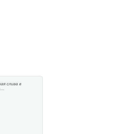
ая слива в
о…