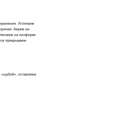
 хранения. Устилаем
горячая, берем ее
Включаем на конфорке
ессе прикрываем
м «шубой», оставляем