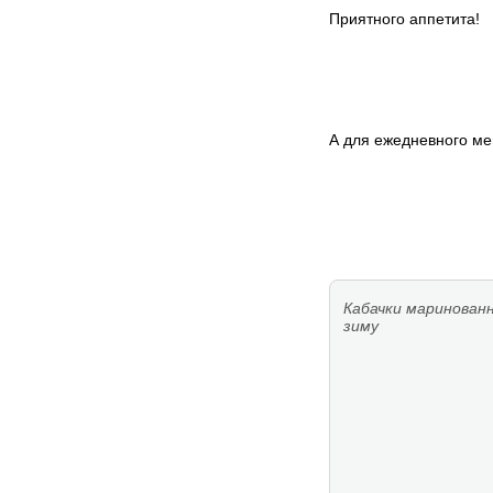
Приятного аппетита!
А для ежедневного м
Кабачки маринован
зиму