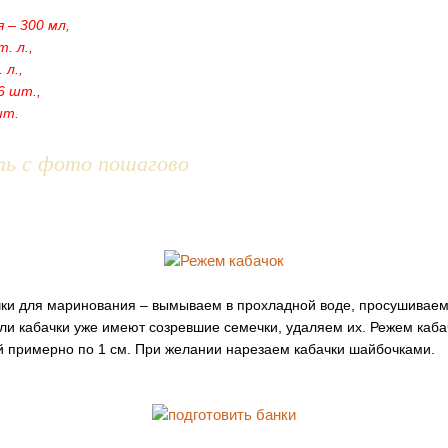
 – 300 мл,
т. л.,
 л.,
6 шт.,
шт.
ть с фото пошагово
ки для маринования – вымываем в прохладной воде, просушиваем
если кабачки уже имеют созревшие семечки, удаляем их. Режем каб
 примерно по 1 см. При желании нарезаем кабачки шайбочками.