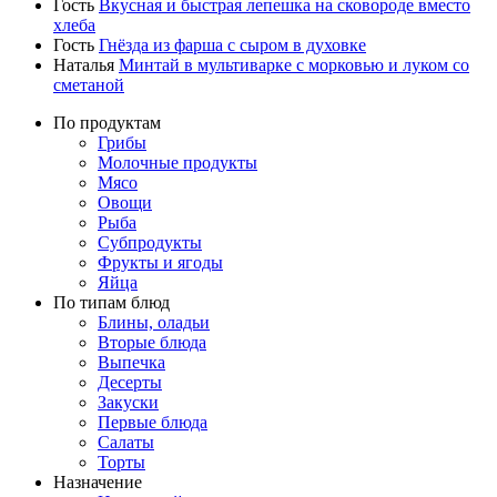
Гость
Вкусная и быстрая лепешка на сковороде вместо
хлеба
Гость
Гнёзда из фарша с сыром в духовке
Наталья
Минтай в мультиварке с морковью и луком со
сметаной
По продуктам
Грибы
Молочные продукты
Мясо
Овощи
Рыба
Субпродукты
Фрукты и ягоды
Яйца
По типам блюд
Блины, оладьи
Вторые блюда
Выпечка
Десерты
Закуски
Первые блюда
Салаты
Торты
Назначение