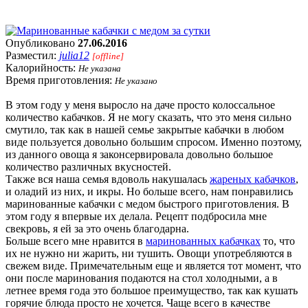
Опубликовано
27.06.2016
Разместил:
julia12
[offline]
Калорийность:
Не указана
Время приготовления:
Не указано
В этом году у меня выросло на даче просто колоссальное
количество кабачков. Я не могу сказать, что это меня сильно
смутило, так как в нашей семье закрытые кабачки в любом
виде пользуется довольно большим спросом. Именно поэтому,
из данного овоща я законсервировала довольно большое
количество различных вкусностей.
Также вся наша семья вдоволь накушалась
жареных кабачков
,
и оладий из них, и икры. Но больше всего, нам понравились
маринованные кабачки с медом быстрого приготовления. В
этом году я впервые их делала. Рецепт подбросила мне
свекровь, я ей за это очень благодарна.
Больше всего мне нравится в
маринованных кабачках
то, что
их не нужно ни жарить, ни тушить. Овощи употребляются в
свежем виде. Примечательным еще и является тот момент, что
они после маринования подаются на стол холодными, а в
летнее время года это большое преимущество, так как кушать
горячие блюда просто не хочется. Чаще всего в качестве