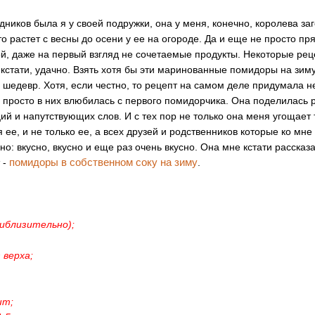
здников была я у своей подружки, она у меня, конечно, королева заг
то растет с весны до осени у ее на огороде. Да и еще не просто пря
кой, даже на первый взгляд не сочетаемые продукты. Некоторые ре
кстати, удачно. Взять хотя бы эти маринованные помидоры на зиму
о шедевр. Хотя, если честно, то рецепт на самом деле придумала н
и просто в них влюбилась с первого помидорчика. Она поделилась 
ий и напутствующих слов. И с тех пор не только она меня угощает
 ее, и не только ее, а всех друзей и родственников которые ко мне 
но: вкусно, вкусно и еще раз очень вкусно. Она мне кстати расска
помидоры в собственном соку на зиму
 -
.
риблизительно);
 верха;
шт;