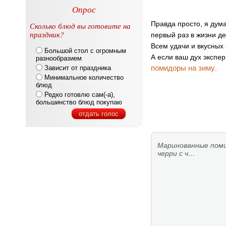
Опрос
Правда просто, я дум
Сколько блюд вы готовите на
праздник?
первый раз в жизни де
Всем удачи и вкусных 
Большой стол с огромным
А если ваш дух экспе
разнообразием
помидоры на зиму
Зависит от праздника
.
Минимальное количество
блюд
Редко готовлю сам(-а),
большинство блюд покупаю
отдать голос
Маринованные пом
черри с ч…