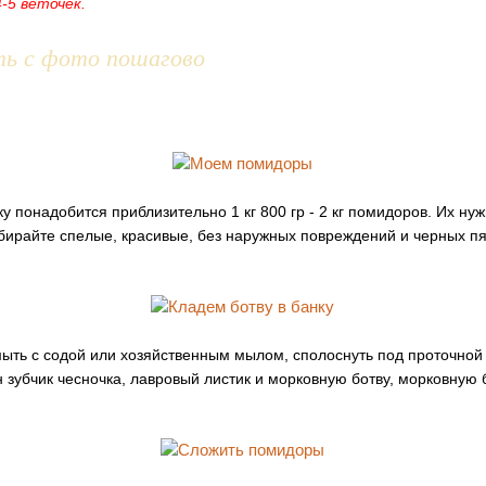
4-5 веточек.
ть с фото пошагово
у понадобится приблизительно 1 кг 800 гр - 2 кг помидоров. Их ну
ирайте спелые, красивые, без наружных повреждений и черных пя
ыть с содой или хозяйственным мылом, сполоснуть под проточной
 зубчик чесночка, лавровый листик и морковную ботву, морковную 