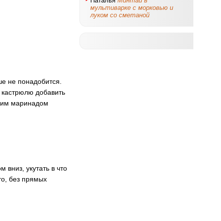
Наталья
Минтай в
мультиварке с морковью и
луком со сметаной
ше не понадобится.
в кастрюлю добавить
рячим маринадом
вниз, укутать в что
то, без прямых