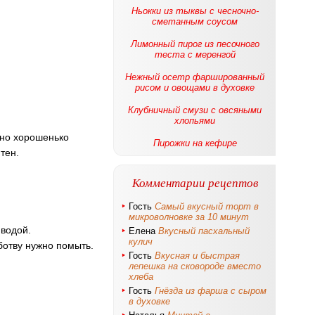
Ньокки из тыквы с чесночно-
сметанным соусом
Лимонный пирог из песочного
теста с меренгой
Нежный осетр фаршированный
рисом и овощами в духовке
Клубничный смузи с овсяными
хлопьями
жно хорошенько
Пирожки на кефире
тен.
Комментарии рецептов
Гость
Самый вкусный торт в
микроволновке за 10 минут
 водой.
Елена
Вкусный пасхальный
кулич
ботву нужно помыть.
Гость
Вкусная и быстрая
лепешка на сковороде вместо
хлеба
Гость
Гнёзда из фарша с сыром
в духовке