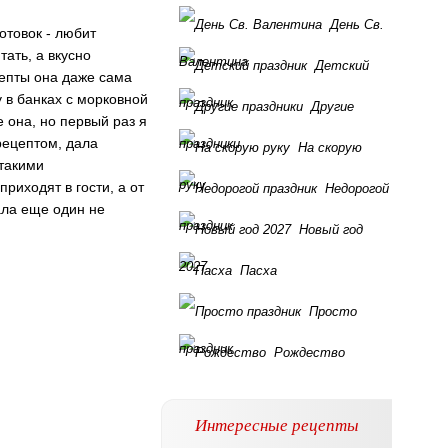
День Св.
отовок - любит
тать, а вкусно
Валентина
Детский
цепты она даже сама
 в банках с морковной
праздник
Другие
е она, но первый раз я
рецептом, дала
праздники
На скорую
 такими
руку
приходят в гости, а от
Недорогой
зала еще один не
праздник
Новый год
2027
Пасха
Просто
праздник
Рождество
Интересные рецепты