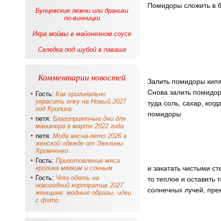
Помидоры сложить в б
Бунцевские лежни или драники
по-винницки
Икра мойвы в майонезном соусе
Селедка под шубой в лаваше
Комментарии новостей
Залить помидоры кипящ
Снова залить помидор
Гость:
Как оригинально
украсить елку на Новый 2027
туда соль, сахар, ког
год Кролика
помидоры
петя:
Благоприятные дни для
маникюра в марте 2022 года
петя:
Мода весна-лето 2026 в
женской одежде от Эвелины
Хромченко
Гость:
Приготовление мяса
кролика мягким и сочным
и закатать чистыми с
Гость:
Что одеть на
то теплое и оставить 
новогодний корпоратив 2027
солнечных лучей, прек
женщине: модные образы, идеи
с фото