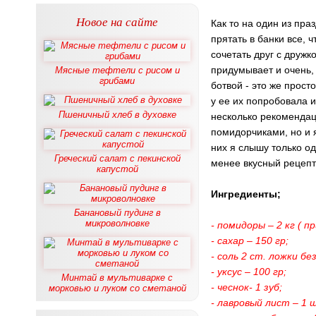
Новое на сайте
Как то на один из пра
прятать в банки все, ч
сочетать друг с друж
придумывает и очень, 
Мясные тефтели с рисом и
грибами
ботвой - это же прост
у ее их попробовала 
Пшеничный хлеб в духовке
несколько рекомендац
помидорчиками, но и я
них я слышу только од
Греческий салат с пекинской
менее вкусный рецепт
капустой
Ингредиенты;
Банановый пудинг в
микроволновке
- помидоры – 2 кг ( п
- сахар – 150 гр;
- соль 2 ст. ложки без
- уксус – 100 гр;
Минтай в мультиварке с
- чеснок- 1 зуб;
морковью и луком со сметаной
- лавровый лист – 1 