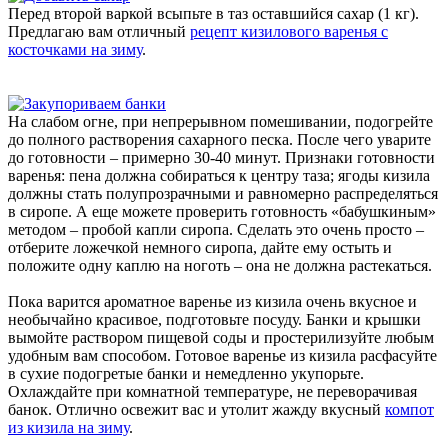
Перед второй варкой всыпьте в таз оставшийся сахар (1 кг).
Предлагаю вам отличный
рецепт кизилового варенья с
косточками на зиму
.
На слабом огне, при непрерывном помешивании, подогрейте
до полного растворения сахарного песка. После чего уварите
до готовности – примерно 30-40 минут. Признаки готовности
варенья: пена должна собираться к центру таза; ягоды кизила
должны стать полупрозрачными и равномерно распределяться
в сиропе. А еще можете проверить готовность «бабушкиным»
методом – пробой капли сиропа. Сделать это очень просто –
отберите ложечкой немного сиропа, дайте ему остыть и
положите одну каплю на ноготь – она не должна растекаться.
Пока варится ароматное варенье из кизила очень вкусное и
необычайно красивое, подготовьте посуду. Банки и крышки
вымойте раствором пищевой соды и простерилизуйте любым
удобным вам способом. Готовое варенье из кизила расфасуйте
в сухие подогретые банки и немедленно укупорьте.
Охлаждайте при комнатной температуре, не переворачивая
банок. Отлично освежит вас и утолит жажду вкусный
компот
из кизила на зиму
.