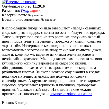
Опубликовано
26.11.2016
Разместил:
Drug
[offline]
Калорийность:
Не указана
Время приготовления:
Не указано
Кисло-сладкие плоды кизила завершают «парад» сезонных
ягод, которыми щедро, с весны до осени, балует нас природа.
Такое интересное название это растение получило за алый
цвет плодов, ведь в переводе с тюркского «кизил» означает
«красный». Из терпковатых плодов-костянок готовят
всевозможные заготовки на зиму, такие как компоты, джем,
желе и, конечно же, варенье из кизила очень вкусное и
необычайно красивое. Мы предлагаем вам пополнить свою
кулинарную копилку вареньем из садового кизила,
обладающим восхитительным ароматом и насыщенным
рубиновым цветом. За счет высокого содержания в ягодах
пектиновых веществ лакомство получается слегка
желеобразным. А крупные плоды, пропитанные сахарным
сиропом, утрачивают терпкость и кислинку, приобретая
приятный сладковатый вкус. Из кизила также можно
приготовить кисло-сладкий
компот из яблок и кизила
Выход: 3 литра