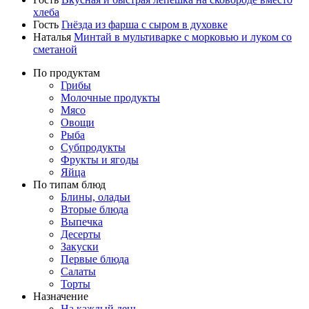
хлеба
Гость
Гнёзда из фарша с сыром в духовке
Наталья
Минтай в мультиварке с морковью и луком со
сметаной
По продуктам
Грибы
Молочные продукты
Мясо
Овощи
Рыба
Субпродукты
Фрукты и ягоды
Яйца
По типам блюд
Блины, оладьи
Вторые блюда
Выпечка
Десерты
Закуски
Первые блюда
Салаты
Торты
Назначение
На каждый день