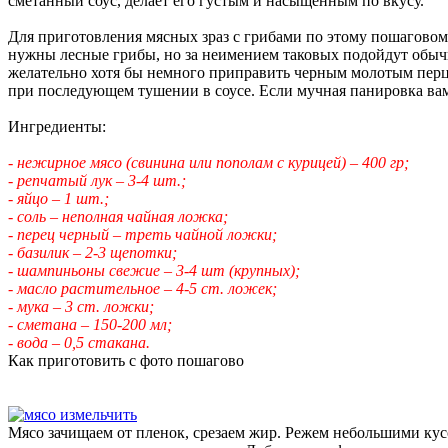
сметанный соус, делает его густым и насыщенным по вкусу.
Для приготовления мясных зраз с грибами по этому пошаговом
нужны лесные грибы, но за неимением таковых подойдут обыч
желательно хотя бы немного приправить черным молотым перцем
при последующем тушении в соусе. Если мучная панировка вам н
Ингредиенты:
- нежирное мясо (свинина или пополам с курицей) – 400 гр;
- репчатый лук – 3-4 шт.;
- яйцо – 1 шт.;
- соль – неполная чайная ложка;
- перец черный – треть чайной ложки;
- базилик – 2-3 щепотки;
- шампиньоны свежие – 3-4 шт (крупных);
- масло растительное – 4-5 ст. ложек;
- мука – 3 ст. ложки;
- сметана – 150-200 мл;
- вода – 0,5 стакана.
Как приготовить с фото пошагово
Мясо зачищаем от пленок, срезаем жир. Режем небольшими кус