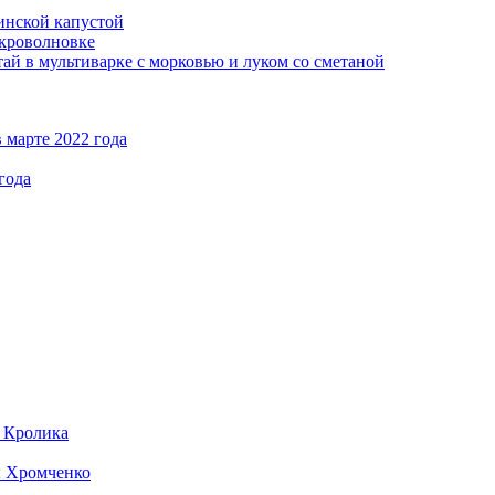
кинской капустой
кроволновке
ай в мультиварке с морковью и луком со сметаной
 марте 2022 года
года
д Кролика
ы Хромченко