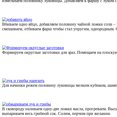
измельчаем половинку луковицы. Добавляем к фаршу с луком с
Вбиваем одно яйцо, добавляем половину чайной ложки соли – 
смешиваем, отбиваем фарш чтобы стал упругим, однородным. О
Формируем округлые заготовки для зраз. Помещаем на плоскую
Для начинки режем половину луковицы мелким кубиком, шам
В сковороду наливаем одну-две ложки масла, прогреваем. Выс
выпариваем весь грибной сок. Солим, перчим при желании.