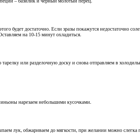
пеции – базилик и черный молотый перец.
этого будет достаточно. Если зразы покажутся недостаточно сол
ставляем на 10-15 минут охладиться.
 тарелку или разделочную доску и снова отправляем в холодиль
пиньоны нарезаем небольшими кусочками.
ыпаем лук, обжариваем до мягкости, при желании можно слегка 