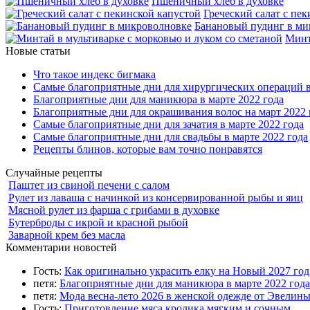
Пшеничный хлеб в духовке
Греческий салат с пе
Банановый пудинг в ми
Минт
Новые статьи
Что такое индекс бигмака
Самые благоприятные дни для хирургических операций в
Благоприятные дни для маникюра в марте 2022 года
Благоприятные дни для окрашивания волос на март 2022 
Самые благоприятные дни для зачатия в марте 2022 года
Самые благоприятные дни для свадьбы в марте 2022 года
Рецепты блинов, которые вам точно понравятся
Случайные рецепты
Паштет из свиной печени с салом
Рулет из лаваша с начинкой из консервированной рыбы и яиц
Мясной рулет из фарша с грибами в духовке
Бутерброды с икрой и красной рыбой
Заварной крем без масла
Комментарии новостей
Гость:
Как оригинально украсить елку на Новый 2027 го
петя:
Благоприятные дни для маникюра в марте 2022 года
петя:
Мода весна-лето 2026 в женской одежде от Эвелин
Гость:
Приготовление мяса кролика мягким и сочным