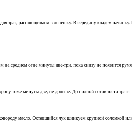
для зраз, расплющиваем в лепешку. В середину кладем начинку.
 на среднем огне минуты две-три, пока снизу не появится румя
ону тоже минуты две, не дольше. До полной готовности зразы д
сковороду масло. Оставшийся лук шинкуем крупной соломкой или