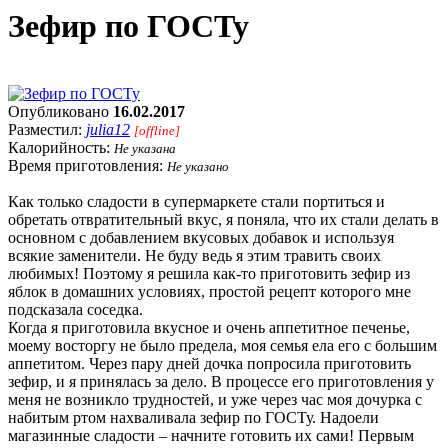
Зефир по ГОСТу
Опубликовано
16.02.2017
Разместил:
julia12
[offline]
Калорийность:
Не указана
Время приготовления:
Не указано
Как только сладости в супермаркете стали портиться и
обретать отвратительный вкус, я поняла, что их стали делать в
основном с добавлением вкусовых добавок и используя
всякие заменители. Не буду ведь я этим травить своих
любимых! Поэтому я решила как-то приготовить зефир из
яблок в домашних условиях, простой рецепт которого мне
подсказала соседка.
Когда я приготовила вкусное и очень аппетитное печенье,
моему восторгу не было предела, моя семья ела его с большим
аппетитом. Через пару дней дочка попросила приготовить
зефир, и я принялась за дело. В процессе его приготовления у
меня не возникло трудностей, и уже через час моя дочурка с
набитым ртом нахваливала зефир по ГОСТу. Надоели
магазинные сладости – начните готовить их сами! Первым