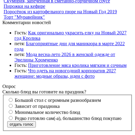
Скумбрия, запеченная в сметанно-горчичном соусе
Пирожки на кефире
Поросёнок из картофельного пюре на Новый Год 2019
Торт "Муравейник"
Комментарии новостей
Гость:
Как оригинально украсить елку на Новый 2027
год Кролика
петя:
Благоприятные дни для маникюра в марте 2022
года
петя:
Мода весна-лето 2026 в женской одежде от
Эвелины Хромченко
Гость:
Приготовление мяса кролика мягким и сочным
Гость:
Что одеть на новогодний корпоратив 2027
женщине: модные образы, идеи с фото
Опрос
Сколько блюд вы готовите на праздник?
Большой стол с огромным разнообразием
Зависит от праздника
Минимальное количество блюд
Редко готовлю сам(-а), большинство блюд покупаю
отдать голос