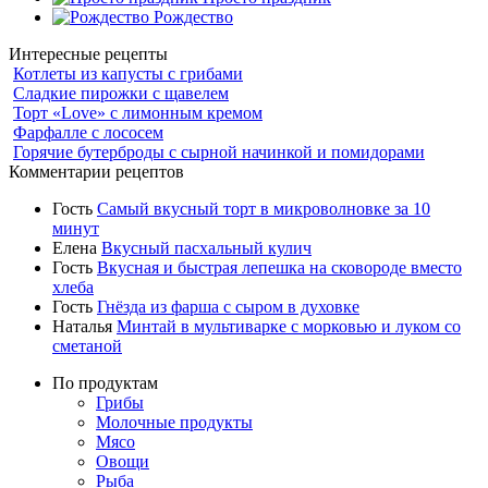
Рождество
Интересные рецепты
Котлеты из капусты с грибами
Сладкие пирожки с щавелем
Торт «Love» с лимонным кремом
Фарфалле с лососем
Горячие бутерброды с сырной начинкой и помидорами
Комментарии рецептов
Гость
Самый вкусный торт в микроволновке за 10
минут
Елена
Вкусный пасхальный кулич
Гость
Вкусная и быстрая лепешка на сковороде вместо
хлеба
Гость
Гнёзда из фарша с сыром в духовке
Наталья
Минтай в мультиварке с морковью и луком со
сметаной
По продуктам
Грибы
Молочные продукты
Мясо
Овощи
Рыба