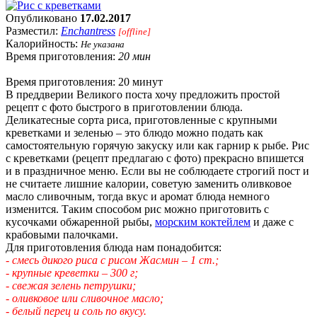
Опубликовано
17.02.2017
Разместил:
Enchantress
[offline]
Калорийность:
Не указана
Время приготовления:
20 мин
Время приготовления: 20 минут
В преддверии Великого поста хочу предложить простой
рецепт с фото быстрого в приготовлении блюда.
Деликатесные сорта риса, приготовленные с крупными
креветками и зеленью – это блюдо можно подать как
самостоятельную горячую закуску или как гарнир к рыбе. Рис
с креветками (рецепт предлагаю с фото) прекрасно впишется
и в праздничное меню. Если вы не соблюдаете строгий пост и
не считаете лишние калории, советую заменить оливковое
масло сливочным, тогда вкус и аромат блюда немного
изменится. Таким способом рис можно приготовить с
кусочками обжаренной рыбы,
морским коктейлем
и даже с
крабовыми палочками.
Для приготовления блюда нам понадобится:
- смесь дикого риса с рисом Жасмин – 1 ст.;
- крупные креветки – 300 г;
- свежая зелень петрушки;
- оливковое или сливочное масло;
- белый перец и соль по вкусу.