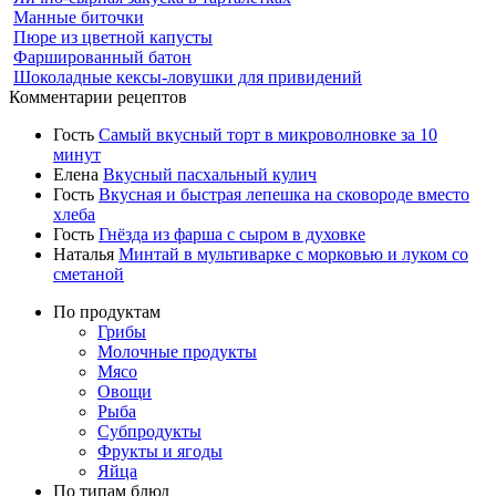
Манные биточки
Пюре из цветной капусты
Фаршированный батон
Шоколадные кексы-ловушки для привидений
Комментарии рецептов
Гость
Самый вкусный торт в микроволновке за 10
минут
Елена
Вкусный пасхальный кулич
Гость
Вкусная и быстрая лепешка на сковороде вместо
хлеба
Гость
Гнёзда из фарша с сыром в духовке
Наталья
Минтай в мультиварке с морковью и луком со
сметаной
По продуктам
Грибы
Молочные продукты
Мясо
Овощи
Рыба
Субпродукты
Фрукты и ягоды
Яйца
По типам блюд