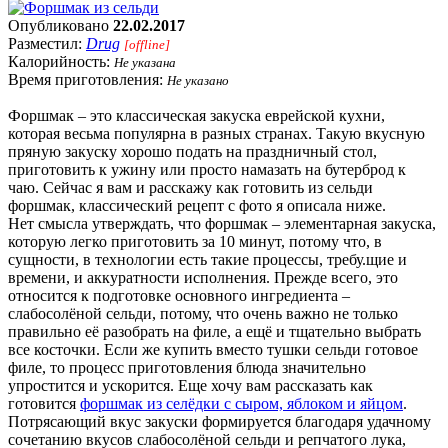
Опубликовано
22.02.2017
Разместил:
Drug
[offline]
Калорийность:
Не указана
Время приготовления:
Не указано
Форшмак – это классическая закуска еврейской кухни,
которая весьма популярна в разных странах. Такую вкусную
пряную закуску хорошо подать на праздничный стол,
приготовить к ужину или просто намазать на бутерброд к
чаю. Сейчас я вам и расскажу как готовить из сельди
форшмак, классический рецепт с фото я описала ниже.
Нет смысла утверждать, что форшмак – элементарная закуска,
которую легко приготовить за 10 минут, потому что, в
сущности, в технологии есть такие процессы, требу.щие и
времени, и аккуратности исполнения. Прежде всего, это
относится к подготовке основного ингредиента –
слабосолёной сельди, потому, что очень важно не только
правильно её разобрать на филе, а ещё и тщательно выбрать
все косточки. Если же купить вместо тушки сельди готовое
филе, то процесс приготовления блюда значительно
упростится и ускорится. Еще хочу вам рассказать как
готовится
форшмак из селёдки с сыром, яблоком и яйцом
.
Потрясающий вкус закуски формируется благодаря удачному
сочетанию вкусов слабосолёной сельди и репчатого лука,