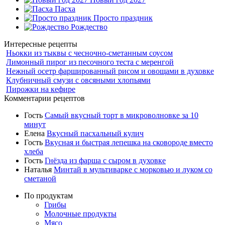
Пасха
Просто праздник
Рождество
Интересные рецепты
Ньокки из тыквы с чесночно-сметанным соусом
Лимонный пирог из песочного теста с меренгой
Нежный осетр фаршированный рисом и овощами в духовке
Клубничный смузи с овсяными хлопьями
Пирожки на кефире
Комментарии рецептов
Гость
Самый вкусный торт в микроволновке за 10
минут
Елена
Вкусный пасхальный кулич
Гость
Вкусная и быстрая лепешка на сковороде вместо
хлеба
Гость
Гнёзда из фарша с сыром в духовке
Наталья
Минтай в мультиварке с морковью и луком со
сметаной
По продуктам
Грибы
Молочные продукты
Мясо