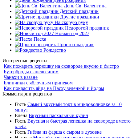
День рождения
День Св. Валентина
Детский праздник
Другие праздники
На скорую руку
Недорогой праздник
Новый год 2027
Пасха
Просто праздник
Рождество
Интересные рецепты
Как пожарить корюшку на сковороде вкусно и быстро
Бутерброды с апельсином
Чанахи в казане
Блинчики с яблочным припеком
Как покрасить яйца на Пасху зеленкой и йодом
Комментарии рецептов
Гость
Самый вкусный торт в микроволновке за 10
минут
Елена
Вкусный пасхальный кулич
Гость
Вкусная и быстрая лепешка на сковороде вместо
хлеба
Гость
Гнёзда из фарша с сыром в духовке
Наталья
Минтай в мультиварке с морковью и луком со