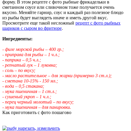
форму. В этом рецепте с фото рыбные фрикадельки в
сметанном соусе или сливочном тоже получается очень
вкусно. Меняйте гарнир, соус и каждый раз полезное блюдо
из рыбы будет выглядеть иначе и иметь другой вкус.
Просмотрите еще такой несложный
рецепт с фото рыбных
шариков с сыром во фритюре
.
Ингредиенты:
- филе морской рыбы – 400 гр.;
- приправа для рыбы – 1 ч.л.;
- паприка – 0,5 ч.л.;
- репчатый лук – 1 луковка;
- соль – по вкусу;
- масло растительное – для жарки (примерно 3 ст.л.);
- сметана 10-15% - 150 мл.;
- вода – 0,5 стакана;
- мука пшеничная – 1 ст.л.;
- сушеный укроп – 1 ч.л.;
- перец черный молотый – по вкусу;
- мука пшеничная – для панировки.
Как приготовить с фото пошагово