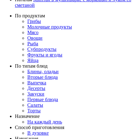
сметаной
По продуктам
Грибы
Молочные продукты
Мясо
Овощи
Рыба
Субпродукты
Фрукты и ягоды
Яйца
По типам блюд
Блины, оладьи
Вторые блюда
Выпечка
Десерты
Закуски
Первые блюда
Салаты
Торты
Назначение
На каждый день
Способ приготовления
В духовке
Навигация