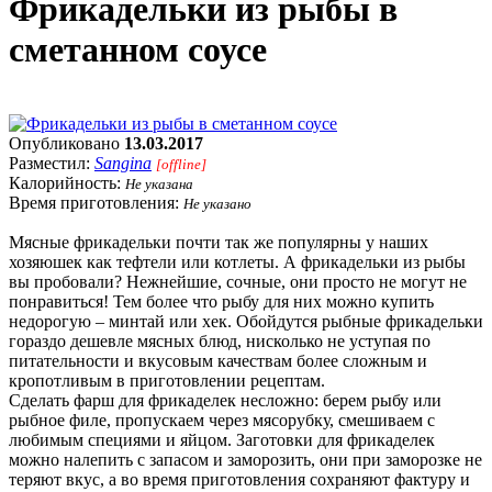
Фрикадельки из рыбы в
сметанном соусе
Опубликовано
13.03.2017
Разместил:
Sangina
[offline]
Калорийность:
Не указана
Время приготовления:
Не указано
Мясные фрикадельки почти так же популярны у наших
хозяюшек как тефтели или котлеты. А фрикадельки из рыбы
вы пробовали? Нежнейшие, сочные, они просто не могут не
понравиться! Тем более что рыбу для них можно купить
недорогую – минтай или хек. Обойдутся рыбные фрикадельки
гораздо дешевле мясных блюд, нисколько не уступая по
питательности и вкусовым качествам более сложным и
кропотливым в приготовлении рецептам.
Сделать фарш для фрикаделек несложно: берем рыбу или
рыбное филе, пропускаем через мясорубку, смешиваем с
любимым специями и яйцом. Заготовки для фрикаделек
можно налепить с запасом и заморозить, они при заморозке не
теряют вкус, а во время приготовления сохраняют фактуру и