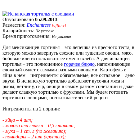
Опубликовано
05.09.2013
Разместил:
Enchantress
[offline]
Калорийность:
Не указана
Время приготовления:
Не указано
Для мексиканцев тортилья – это лепешка из пресного теста, в
которую можно завернуть свежие или тушеные овощи, мясо,
бобовые или использовать ее вместо хлеба. А для испанцев
тортилья – это полноценное
горячее блюдо
, напоминающее
сложный омлет с самыми разными овощами. Картофель и
яйца в нем – ингредиенты обязательные, все остальное – дело
вкуса. В испанскую тортилью добавляют кусочки мяса и
рыбы, ветчину, сыр, овощи в самом разном сочетании и даже
делают сладкую тортилью с фруктами. Мы будем готовить
тортилью с овощами, почти классический рецепт.
Ингредиенты на 2 порции:
- яйца – 4 шт;
- молоко или сливки – 0,5 стакана;
- мука – 1 ст. л (по желанию);
- помидоры – 2 шт (крупных);