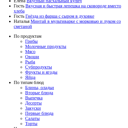
Елена
Вкусный пасхальный кулич
Гость
Вкусная и быстрая лепешка на сковороде вместо
хлеба
Гость
Гнёзда из фарша с сыром в духовке
Наталья
Минтай в мультиварке с морковью и луком со
сметаной
По продуктам
Грибы
Молочные продукты
Мясо
Овощи
Рыба
Субпродукты
Фрукты и ягоды
Яйца
По типам блюд
Блины, оладьи
Вторые блюда
Выпечка
Десерты
Закуски
Первые блюда
Салаты
Торты