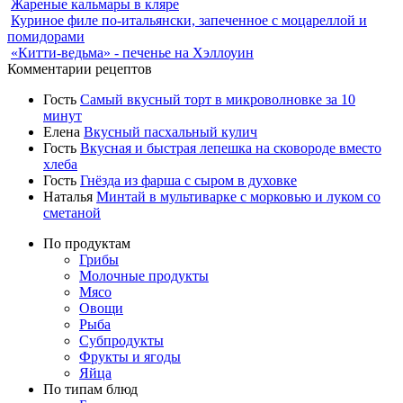
Жареные кальмары в кляре
Куриное филе по-итальянски, запеченное с моцареллой и
помидорами
«Китти-ведьма» - печенье на Хэллоуин
Комментарии рецептов
Гость
Самый вкусный торт в микроволновке за 10
минут
Елена
Вкусный пасхальный кулич
Гость
Вкусная и быстрая лепешка на сковороде вместо
хлеба
Гость
Гнёзда из фарша с сыром в духовке
Наталья
Минтай в мультиварке с морковью и луком со
сметаной
По продуктам
Грибы
Молочные продукты
Мясо
Овощи
Рыба
Субпродукты
Фрукты и ягоды
Яйца
По типам блюд