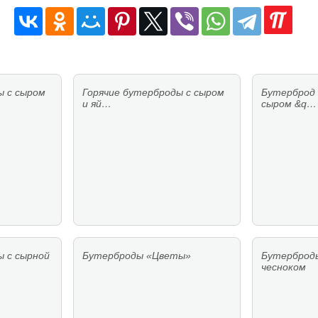
ы с сыром
Горячие бутерброды с сыром
Бутерброд 
и яй…
сыром &q…
ы с сырной
Бутерброды «Цветы»
Бутерброды
чесноком