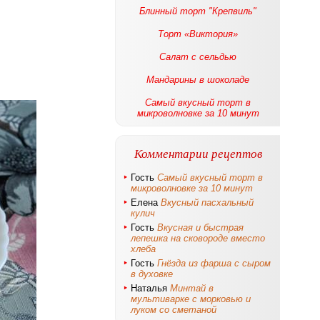
Блинный торт "Крепвиль"
Торт «Виктория»
Салат с сельдью
Мандарины в шоколаде
Самый вкусный торт в
микроволновке за 10 минут
Комментарии рецептов
Гость
Самый вкусный торт в
микроволновке за 10 минут
Елена
Вкусный пасхальный
кулич
Гость
Вкусная и быстрая
лепешка на сковороде вместо
хлеба
Гость
Гнёзда из фарша с сыром
в духовке
Наталья
Минтай в
мультиварке с морковью и
луком со сметаной