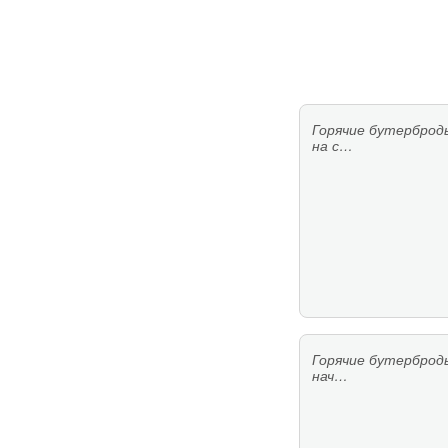
Горячие бутерброд
на с…
Горячие бутерброд
нач…