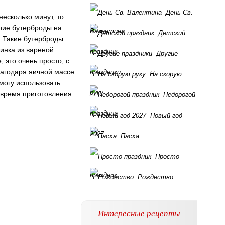
День Св.
есколько минут, то
ячие бутерброды на
Валентина
Детский
. Такие бутерброды
чинка из вареной
праздник
Другие
, это очень просто, с
лагодаря яичной массе
праздники
На скорую
 могу использовать
руку
 время приготовления.
Недорогой
праздник
Новый год
2027
Пасха
Просто
праздник
Рождество
Интересные рецепты