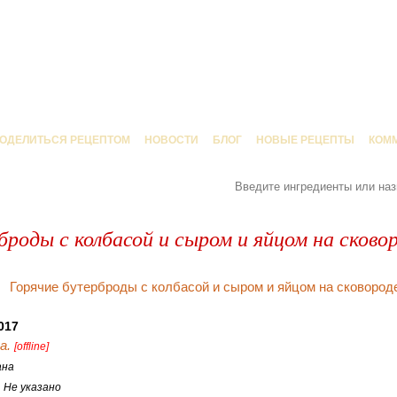
ОДЕЛИТЬСЯ РЕЦЕПТОМ
НОВОСТИ
БЛОГ
НОВЫЕ РЕЦЕПТЫ
КОМ
броды с колбасой и сыром и яйцом на сково
017
a.
[offline]
ана
:
Не указано