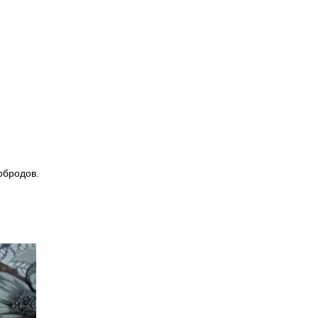
рбродов.