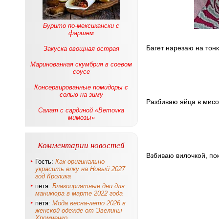
Бурито по-мексикански с
фаршем
Багет нарезаю на тонк
Закуска овощная острая
Маринованная скумбрия в соевом
соусе
Консервированные помидоры с
солью на зиму
Разбиваю яйца в мисо
Салат с сардиной «Веточка
мимозы»
Комментарии новостей
Взбиваю вилочкой, по
Гость:
Как оригинально
украсить елку на Новый 2027
год Кролика
петя:
Благоприятные дни для
маникюра в марте 2022 года
петя:
Мода весна-лето 2026 в
женской одежде от Эвелины
Хромченко