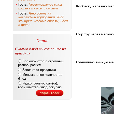
Гость:
Приготовление мяса
Колбаску нарезаю мел
кролика мягким и сочным
Гость:
Что одеть на
новогодний корпоратив 2027
женщине: модные образы, идеи
с фото
Сыр тру через мелкую 
Опрос
Сколько блюд вы готовите на
праздник?
Большой стол с огромным
Смешиваю яичную масс
разнообразием
Зависит от праздника
Минимальное количество
блюд
Редко готовлю сам(-а),
большинство блюд покупаю
отдать голос