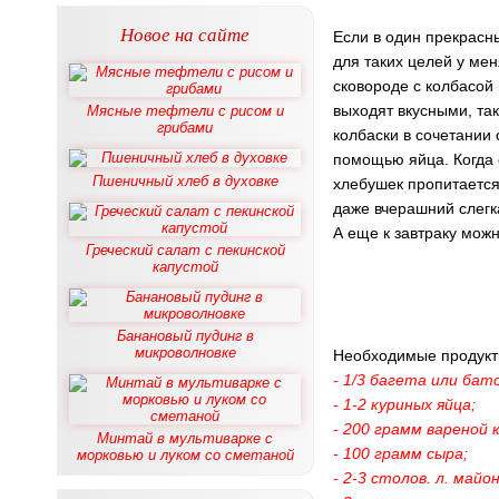
Новое на сайте
Если в один прекрасн
для таких целей у мен
сковороде с колбасой
выходят вкусными, так
Мясные тефтели с рисом и
грибами
колбаски в сочетании 
помощью яйца. Когда о
Пшеничный хлеб в духовке
хлебушек пропитается 
даже вчерашний слегка
А еще к завтраку мож
Греческий салат с пекинской
капустой
Банановый пудинг в
микроволновке
Необходимые продукт
- 1/3 багета или бат
- 1-2 куриных яйца;
- 200 грамм вареной 
Минтай в мультиварке с
- 100 грамм сыра;
морковью и луком со сметаной
- 2-3 столов. л. майо