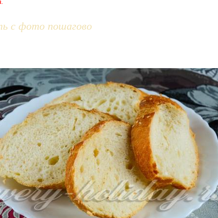
а.
ть с фото пошагово