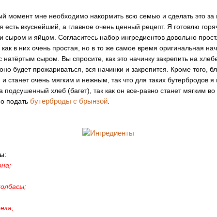
ый момент мне необходимо накормить всю семью и сделать это за н
я есть вкуснейший, а главное очень ценный рецепт. Я готовлю гор
 и сыром и яйцом. Согласитесь набор ингредиентов довольно прост
 как в них очень простая, но в то же самое время оригинальная на
с натёртым сыром. Вы спросите, как это начинку закрепить на хлебе
но будет прожариваться, вся начинки и закрепится. Кроме того, б
и станет очень мягким и нежным, так что для таких бутербродов я
 подсушенный хлеб (багет), так как он все-равно станет мягким во
бутерброды с брынзой
но подать
.
ы:
она;
колбасы;
неза;