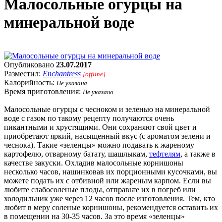
Малосольные огурцы на
минеральной воде
Опубликовано
23.07.2017
Разместил:
Enchantress
[offline]
Калорийность:
Не указана
Время приготовления:
Не указано
Малосольные огурцы с чесноком и зеленью на минеральной
воде с газом по такому рецепту получаются очень
пикантными и хрустящими. Они сохраняют свой цвет и
приобретают яркий, насыщенный вкус (с ароматом зелени и
чеснока). Такие «зеленцы» можно подавать к жареному
картофелю, отварному батату, шашлыкам,
тефтелям
, а также в
качестве закуски. Охладив малосольные корнишоны
несколько часов, нашинковав их порционными кусочками, вы
можете подать их с отбивной или жареным карпом. Если вы
любите слабосоленые плоды, отправьте их в погреб или
холодильник уже через 12 часов после изготовления. Тем, кто
любит в меру соленые корнишоны, рекомендуется оставить их
в помещении на 30-35 часов. За это время «зеленцы»