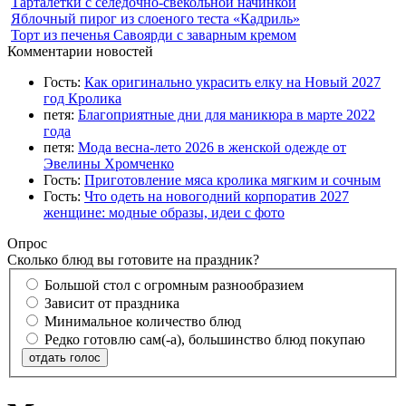
Тарталетки с селедочно-свекольной начинкой
Яблочный пирог из слоеного теста «Кадриль»
Торт из печенья Савоярди с заварным кремом
Комментарии новостей
Гость:
Как оригинально украсить елку на Новый 2027
год Кролика
петя:
Благоприятные дни для маникюра в марте 2022
года
петя:
Мода весна-лето 2026 в женской одежде от
Эвелины Хромченко
Гость:
Приготовление мяса кролика мягким и сочным
Гость:
Что одеть на новогодний корпоратив 2027
женщине: модные образы, идеи с фото
Опрос
Сколько блюд вы готовите на праздник?
Большой стол с огромным разнообразием
Зависит от праздника
Минимальное количество блюд
Редко готовлю сам(-а), большинство блюд покупаю
отдать голос