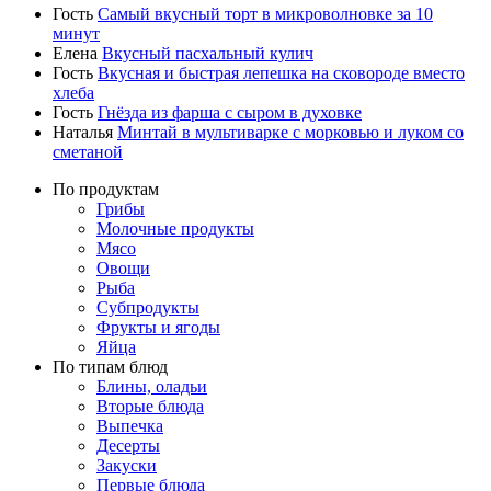
Гость
Самый вкусный торт в микроволновке за 10
минут
Елена
Вкусный пасхальный кулич
Гость
Вкусная и быстрая лепешка на сковороде вместо
хлеба
Гость
Гнёзда из фарша с сыром в духовке
Наталья
Минтай в мультиварке с морковью и луком со
сметаной
По продуктам
Грибы
Молочные продукты
Мясо
Овощи
Рыба
Субпродукты
Фрукты и ягоды
Яйца
По типам блюд
Блины, оладьи
Вторые блюда
Выпечка
Десерты
Закуски
Первые блюда