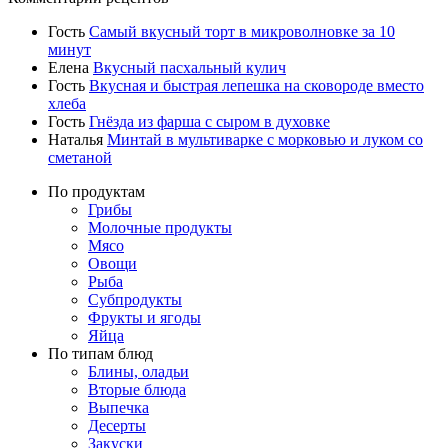
Гость
Самый вкусный торт в микроволновке за 10
минут
Елена
Вкусный пасхальный кулич
Гость
Вкусная и быстрая лепешка на сковороде вместо
хлеба
Гость
Гнёзда из фарша с сыром в духовке
Наталья
Минтай в мультиварке с морковью и луком со
сметаной
По продуктам
Грибы
Молочные продукты
Мясо
Овощи
Рыба
Субпродукты
Фрукты и ягоды
Яйца
По типам блюд
Блины, оладьи
Вторые блюда
Выпечка
Десерты
Закуски