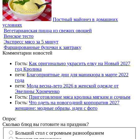
Постный майонез в домашних
условиях
Вегетарианская пицца из свежих овощей
Венское тесто
Экспресс мясо за 5 минут
Фаршированные булочки к завтраку
Комментарии новостей
Гость:
Как оригинально украсить елку на Новый 2027
год Кролика
петя:
Благоприятные дни для маникюра в марте 2022
года
петя:
Мода весна-лето 2026 в женской одежде от
Эвелины Хромченко
Гость:
Приготовление мяса кролика мягким и сочным
Гость:
Что одеть на новогодний корпоратив 2027
женщине: модные образы, идеи с фото
Опрос
Сколько блюд вы готовите на праздник?
Большой стол с огромным разнообразием