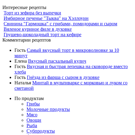
Интересные рецепты
Торт из зефира без выпечки
Имбирное печенье "Тыква" на Хэллоуин
Свинина "Гармошка" с грибами, помидорами и сыром
Вяленое куриное филе в духовке
Грушево-шоколадный торт на кефире
Комментарии рецептов
Гость
Самый вкусный торт в микроволновке за 10
минут
Елена
Вкусный пасхальный кулич
Гость
Вкусная и быстрая лепешка на сковороде вместо
хлеба
Гость
Гнёзда из фарша с сыром в духовке
Наталья
Минтай в мультиварке с морковью и луком со
сметаной
По продуктам
Грибы
Молочные продукты
Мясо
Овощи
Рыба
Субпродукты