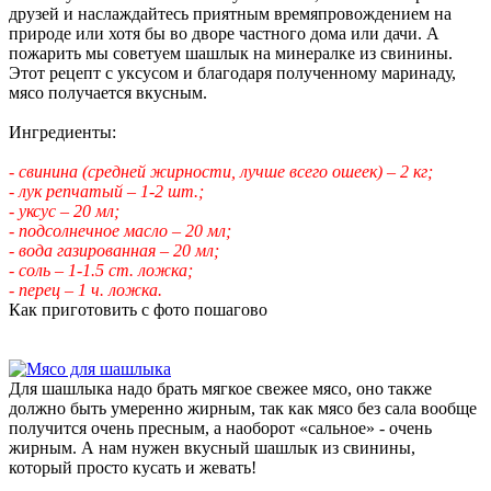
друзей и наслаждайтесь приятным времяпровождением на
природе или хотя бы во дворе частного дома или дачи. А
пожарить мы советуем шашлык на минералке из свинины.
Этот рецепт с уксусом и благодаря полученному маринаду,
мясо получается вкусным.
Ингредиенты:
- свинина (средней жирности, лучше всего ошеек) – 2 кг;
- лук репчатый – 1-2 шт.;
- уксус – 20 мл;
- подсолнечное масло – 20 мл;
- вода газированная – 20 мл;
- соль – 1-1.5 ст. ложка;
- перец – 1 ч. ложка.
Как приготовить с фото пошагово
Для шашлыка надо брать мягкое свежее мясо, оно также
должно быть умеренно жирным, так как мясо без сала вообще
получится очень пресным, а наоборот «сальное» - очень
жирным. А нам нужен вкусный шашлык из свинины,
который просто кусать и жевать!