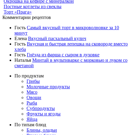
Окрошка на кефире с минералкой
Постные котлеты из свеклы
Торт «Прага»
Комментарии рецептов
Гость
Самый вкусный торт в микроволновке за 10
минут
Елена
Вкусный пасхальный кулич
Гость
Вкусная и быстрая лепешка на сковороде вместо
хлеба
Гость
Гнёзда из фарша с сыром в духовке
Наталья
Минтай в мультиварке с морковью и луком со
сметаной
По продуктам
Грибы
Молочные продукты
Мясо
Овощи
Рыба
Субпродукты
Фрукты и ягоды
Яйца
По типам блюд
Блины, оладьи