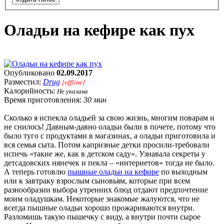
Оладьи на кефире как пух
Опубликовано
02.09.2017
Разместил:
Drug
[offline]
Калорийность:
Не указана
Время приготовления:
30 мин
Сколько я испекла оладьей за свою жизнь, многим поварам и
не снилось! Давным-давно оладьи были в почете, потому что
было туго с продуктами в магазинах, а оладьи приготовила и
вся семья сыта. Потом капризные детки просили-требовали
испечь «такие же, как в детском саду». Узнавала секреты у
детсадовских нянечек и пекла – «интернетов» тогда не было.
А теперь готовлю
пышные оладьи на кефире
по выходным
или к завтраку взрослым сыновьям, которые при всем
разнообразии выбора утренних блюд отдают предпочтение
моим оладушкам. Некоторые знакомые жалуются, что не
всегда пышные оладьи хорошо прожариваются внутри.
Разломишь такую пышечку с виду, а внутри почти сырое