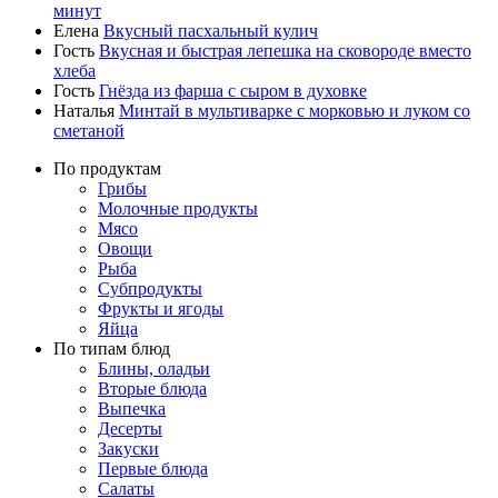
минут
Елена
Вкусный пасхальный кулич
Гость
Вкусная и быстрая лепешка на сковороде вместо
хлеба
Гость
Гнёзда из фарша с сыром в духовке
Наталья
Минтай в мультиварке с морковью и луком со
сметаной
По продуктам
Грибы
Молочные продукты
Мясо
Овощи
Рыба
Субпродукты
Фрукты и ягоды
Яйца
По типам блюд
Блины, оладьи
Вторые блюда
Выпечка
Десерты
Закуски
Первые блюда
Салаты