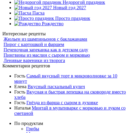
Недорогой праздник
Новый год 2027
Пасха
Просто праздник
Рождество
Интересные рецепты
Жюльен из шампиньонов с баклажанами
Пирог с картошкой и фаршем
Печеночная запеканка как в детском саду
Пингвины из маслин с сыром и морковью
Ленивые вареники из творога
Комментарии рецептов
Гость
Самый вкусный торт в микроволновке за 10
минут
Елена
Вкусный пасхальный кулич
Гость
Вкусная и быстрая лепешка на сковороде вместо
хлеба
Гость
Гнёзда из фарша с сыром в духовке
Наталья
Минтай в мультиварке с морковью и луком со
сметаной
По продуктам
Грибы