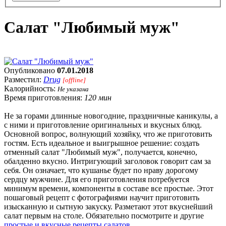
Салат "Любимый муж"
Опубликовано
07.01.2018
Разместил:
Drug
[offline]
Калорийность:
Не указана
Время приготовления:
120 мин
Не за горами длинные новогодние, праздничные каникулы, а
с ними и приготовление оригинальных и вкусных блюд.
Основной вопрос, волнующий хозяйку, что же приготовить
гостям. Есть идеальное и выигрышное решение: создать
отменный салат "Любимый муж", получается, конечно,
обалденно вкусно. Интригующий заголовок говорит сам за
себя. Он означает, что кушанье будет по нраву дорогому
сердцу мужчине. Для его приготовления потребуется
минимум времени, компоненты в составе все простые. Этот
пошаговый рецепт с фотографиями научит приготовить
изысканную и сытную закуску. Разметают этот вкуснейший
салат первым на столе. Обязательно посмотрите и другие
простые и вкусные рецепты салатов
.