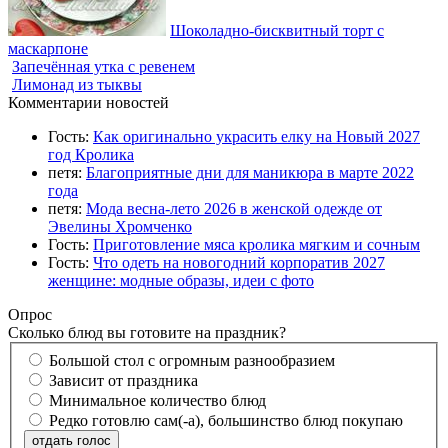
Шоколадно-бисквитный торт с
маскарпоне
Запечённая утка с ревенем
Лимонад из тыквы
Комментарии новостей
Гость:
Как оригинально украсить елку на Новый 2027
год Кролика
петя:
Благоприятные дни для маникюра в марте 2022
года
петя:
Мода весна-лето 2026 в женской одежде от
Эвелины Хромченко
Гость:
Приготовление мяса кролика мягким и сочным
Гость:
Что одеть на новогодний корпоратив 2027
женщине: модные образы, идеи с фото
Опрос
Сколько блюд вы готовите на праздник?
Большой стол с огромным разнообразием
Зависит от праздника
Минимальное количество блюд
Редко готовлю сам(-а), большинство блюд покупаю
отдать голос