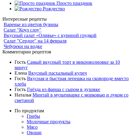
Просто праздник
Рождество
Интересные рецепты
Варенье из цветов бузины
Салат "Коул слоу"
Вкусный салат «Оливье» с куриной грудкой
Салат "Сердце" на 14 февраля
Чебуреки на водке
Комментарии рецептов
Гость
Самый вкусный торт в микроволновке за 10
минут
Елена
Вкусный пасхальный кулич
Гость
Вкусная и быстрая лепешка на сковороде вместо
хлеба
Гость
Гнёзда из фарша с сыром в духовке
Наталья
Минтай в мультиварке с морковью и луком со
сметаной
По продуктам
Грибы
Молочные продукты
Мясо
Овощи