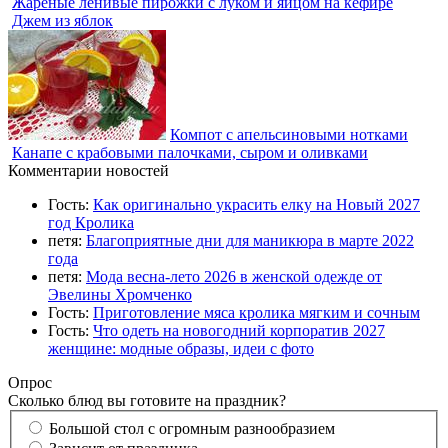
Жареные ленивые пирожки с луком и яйцом на кефире
Джем из яблок
Компот с апельсиновыми нотками
Канапе с крабовыми палочками, сыром и оливками
Комментарии новостей
Гость:
Как оригинально украсить елку на Новый 2027
год Кролика
петя:
Благоприятные дни для маникюра в марте 2022
года
петя:
Мода весна-лето 2026 в женской одежде от
Эвелины Хромченко
Гость:
Приготовление мяса кролика мягким и сочным
Гость:
Что одеть на новогодний корпоратив 2027
женщине: модные образы, идеи с фото
Опрос
Сколько блюд вы готовите на праздник?
Большой стол с огромным разнообразием