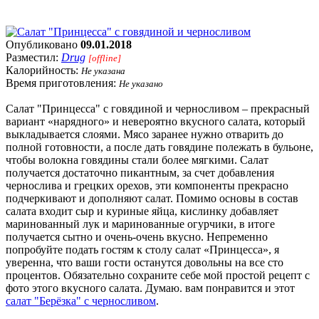
Опубликовано
09.01.2018
Разместил:
Drug
[offline]
Калорийность:
Не указана
Время приготовления:
Не указано
Салат "Принцесса" с говядиной и черносливом – прекрасный
вариант «нарядного» и невероятно вкусного салата, который
выкладывается слоями. Мясо заранее нужно отварить до
полной готовности, а после дать говядине полежать в бульоне,
чтобы волокна говядины стали более мягкими. Салат
получается достаточно пикантным, за счет добавления
чернослива и грецких орехов, эти компоненты прекрасно
подчеркивают и дополняют салат. Помимо основы в состав
салата входит сыр и куриные яйца, кислинку добавляет
маринованный лук и маринованные огурчики, в итоге
получается сытно и очень-очень вкусно. Непременно
попробуйте подать гостям к столу салат «Принцесса», я
уверенна, что ваши гости останутся довольны на все сто
процентов. Обязательно сохраните себе мой простой рецепт с
фото этого вкусного салата. Думаю. вам понравится и этот
салат "Берёзка" с черносливом
.