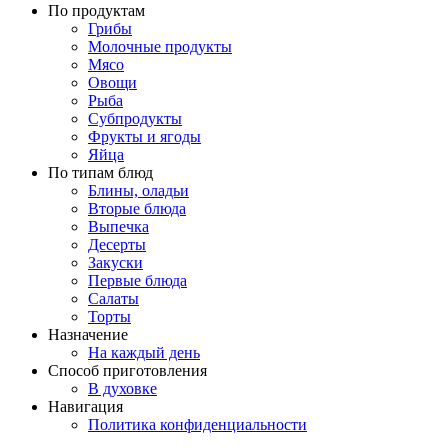
По продуктам
Грибы
Молочные продукты
Мясо
Овощи
Рыба
Субпродукты
Фрукты и ягоды
Яйца
По типам блюд
Блины, оладьи
Вторые блюда
Выпечка
Десерты
Закуски
Первые блюда
Салаты
Торты
Назначение
На каждый день
Способ приготовления
В духовке
Навигация
Политика конфиденциальности