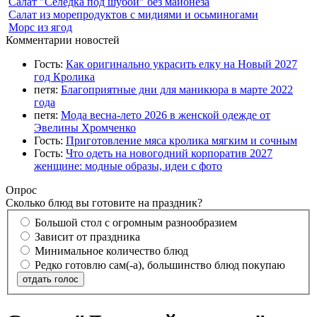
Салат "Селедка под шубой" без майонеза
Салат из морепродуктов с мидиями и осьминогами
Морс из ягод
Комментарии новостей
Гость:
Как оригинально украсить елку на Новый 2027
год Кролика
петя:
Благоприятные дни для маникюра в марте 2022
года
петя:
Мода весна-лето 2026 в женской одежде от
Эвелины Хромченко
Гость:
Приготовление мяса кролика мягким и сочным
Гость:
Что одеть на новогодний корпоратив 2027
женщине: модные образы, идеи с фото
Опрос
Сколько блюд вы готовите на праздник?
Большой стол с огромным разнообразием
Зависит от праздника
Минимальное количество блюд
Редко готовлю сам(-а), большинство блюд покупаю
отдать голос