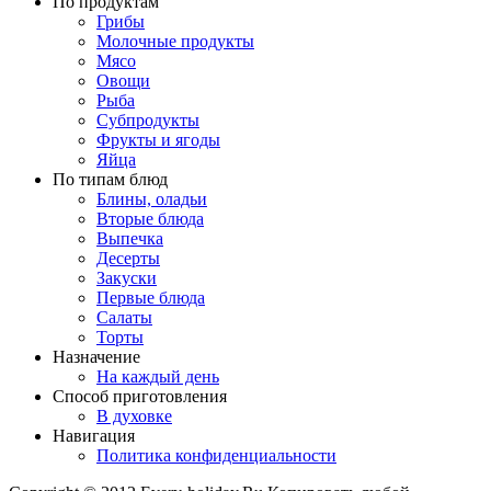
По продуктам
Грибы
Молочные продукты
Мясо
Овощи
Рыба
Субпродукты
Фрукты и ягоды
Яйца
По типам блюд
Блины, оладьи
Вторые блюда
Выпечка
Десерты
Закуски
Первые блюда
Салаты
Торты
Назначение
На каждый день
Способ приготовления
В духовке
Навигация
Политика конфиденциальности