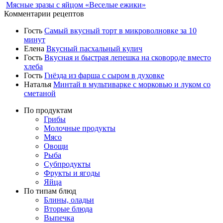
Мясные зразы с яйцом «Веселые ежики»
Комментарии рецептов
Гость
Самый вкусный торт в микроволновке за 10
минут
Елена
Вкусный пасхальный кулич
Гость
Вкусная и быстрая лепешка на сковороде вместо
хлеба
Гость
Гнёзда из фарша с сыром в духовке
Наталья
Минтай в мультиварке с морковью и луком со
сметаной
По продуктам
Грибы
Молочные продукты
Мясо
Овощи
Рыба
Субпродукты
Фрукты и ягоды
Яйца
По типам блюд
Блины, оладьи
Вторые блюда
Выпечка