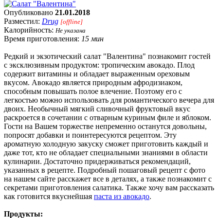
Опубликовано
21.01.2018
Разместил:
Drug
[offline]
Калорийность:
Не указана
Время приготовления:
15 мин
Редкий и экзотический салат "Валентина" познакомит гостей
с эксклюзивным продуктом: тропическим авокадо. Плод
содержит витамины и обладает выраженным ореховым
вкусом. Авокадо является природным афродизиаком,
способным повышать полое влечение. Поэтому его с
легкостью можно использовать для романтического вечера для
двоих. Необычный мягкий сливочный фруктовый вкус
раскроется в сочетании с отварным куриным филе и яблоком.
Гости на Вашем торжестве непременно останутся довольны,
попросят добавки и поинтересуются рецептом. Эту
ароматную холодную закуску сможет приготовить каждый и
даже тот, кто не обладает специальными знаниями в области
кулинарии. Достаточно придерживаться рекомендаций,
указанных в рецепте. Подробный пошаговый рецепт с фото
на нашем сайте расскажет все в деталях, а также познакомит с
секретами приготовления салатика. Также хочу вам рассказать
как готовится вкуснейшая
паста из авокадо
.
Продукты: