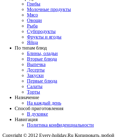
Грибы
Молочные продукты
Мясо
Овощи
Рыба
Субпродукты
Фрукты и ягоды
Яйца
По типам блюд
Блины, оладьи
Вторые блюда
Выпечка
Десерты
Закуски
Первые блюда
Салаты
Торты
Назначение
На каждый день
Способ приготовления
В духовке
Навигация
Политика конфиденциальности
Copyright © 2012 Every-holiday.Ru Копировать любой