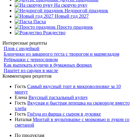
На скорую руку
Недорогой праздник
Новый год 2027
Пасха
Просто праздник
Рождество
Интересные рецепты
Плов с индейкой
Блинчики из заварного теста с творогом и мармеладом
Ребрышки с черносливом
Как выпекать куличи в бумажных формах
Паштет из сардин в масле
Комментарии рецептов
Гость
Самый вкусный торт в микроволновке за 10
минут
Елена
Вкусный пасхальный кулич
Гость
Вкусная и быстрая лепешка на сковороде вместо
хлеба
Гость
Гнёзда из фарша с сыром в духовке
Наталья
Минтай в мультиварке с морковью и луком со
сметаной
По продуктам