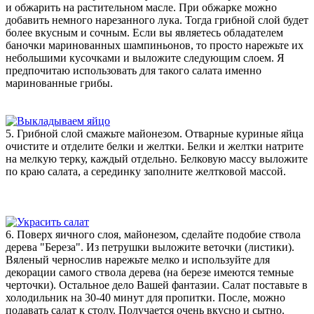
и обжарить на растительном масле. При обжарке можно
добавить немного нарезанного лука. Тогда грибной слой будет
более вкусным и сочным. Если вы являетесь обладателем
баночки маринованных шампиньонов, то просто нарежьте их
небольшими кусочками и выложите следующим слоем. Я
предпочитаю использовать для такого салата именно
маринованные грибы.
5. Грибной слой смажьте майонезом. Отварные куриные яйца
очистите и отделите белки и желтки. Белки и желтки натрите
на мелкую терку, каждый отдельно. Белковую массу выложите
по краю салата, а серединку заполните желтковой массой.
6. Поверх яичного слоя, майонезом, сделайте подобие ствола
дерева "Береза". Из петрушки выложите веточки (листики).
Вяленый чернослив нарежьте мелко и используйте для
декорации самого ствола дерева (на березе имеются темные
черточки). Остальное дело Вашей фантазии. Салат поставьте в
холодильник на 30-40 минут для пропитки. После, можно
подавать салат к столу. Получается очень вкусно и сытно.