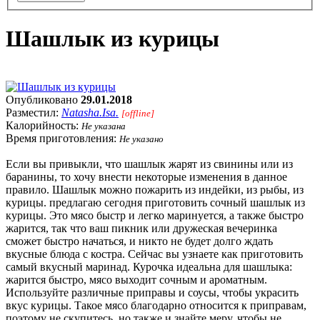
Шашлык из курицы
Опубликовано
29.01.2018
Разместил:
Natasha.Isa.
[offline]
Калорийность:
Не указана
Время приготовления:
Не указано
Если вы привыкли, что шашлык жарят из свинины или из
баранины, то хочу внести некоторые изменения в данное
правило. Шашлык можно пожарить из индейки, из рыбы, из
курицы. предлагаю сегодня приготовить сочный шашлык из
курицы. Это мясо быстр и легко маринуется, а также быстро
жарится, так что ваш пикник или дружеская вечеринка
сможет быстро начаться, и никто не будет долго ждать
вкусные блюда с костра. Сейчас вы узнаете как приготовить
самый вкусный маринад. Курочка идеальна для шашлыка:
жарится быстро, мясо выходит сочным и ароматным.
Используйте различные приправы и соусы, чтобы украсить
вкус курицы. Такое мясо благодарно относится к приправам,
поэтому не скупитесь, но также и знайте меру, чтобы не