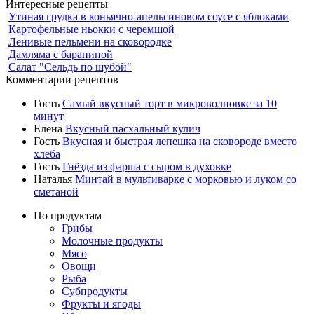
Интересные рецепты
Утиная грудка в коньячно-апельсиновом соусе с яблоками
Картофельные ньокки с черемшой
Ленивые пельмени на сковородке
Дамляма с бараниной
Салат "Сельдь по шубой"
Комментарии рецептов
Гость
Самый вкусный торт в микроволновке за 10
минут
Елена
Вкусный пасхальный кулич
Гость
Вкусная и быстрая лепешка на сковороде вместо
хлеба
Гость
Гнёзда из фарша с сыром в духовке
Наталья
Минтай в мультиварке с морковью и луком со
сметаной
По продуктам
Грибы
Молочные продукты
Мясо
Овощи
Рыба
Субпродукты
Фрукты и ягоды