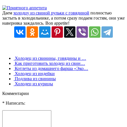
Даем
холодцу из свиной рульки с говядиной
полностью
застыть в холодильнике, а потом сразу подаем гостям, они уже
наверняка заждались. Bon appetite!
Холодец из свинины, говядины и …
Как приготовить холодец из свин…
Котлеты из домашнего фарша «Эко…
Холодец из индейки
Подлива из свинины
Холодец из курицы
Комментарии
* Написать: