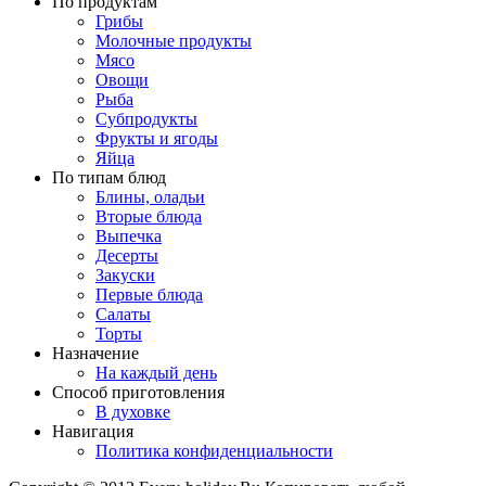
По продуктам
Грибы
Молочные продукты
Мясо
Овощи
Рыба
Субпродукты
Фрукты и ягоды
Яйца
По типам блюд
Блины, оладьи
Вторые блюда
Выпечка
Десерты
Закуски
Первые блюда
Салаты
Торты
Назначение
На каждый день
Способ приготовления
В духовке
Навигация
Политика конфиденциальности