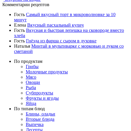
Комментарии рецептов
Гость
Самый вкусный торт в микроволновке за 10
минут
Елена
Вкусный пасхальный кулич
Гость
Вкусная и быстрая лепешка на сковороде вместо
хлеба
Гость
Гнёзда из фарша с сыром в духовке
Наталья
Минтай в мультиварке с морковью и луком со
сметаной
По продуктам
Грибы
Молочные продукты
Мясо
Овощи
Рыба
Субпродукты
Фрукты и ягоды
Яйца
По типам блюд
Блины, оладьи
Вторые блюда
Выпечка
Десерты