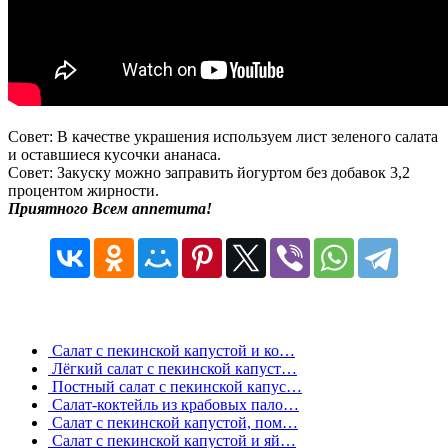
Совет: В качестве украшения используем лист зеленого салата
и оставшиеся кусочки ананаса.
Совет: Закуску можно заправить йогуртом без добавок 3,2
процентом жирности.
Приятного Всем аппетита!
Салат с пекинской капустой и ко…
Лёгкий салат с пекинской капуст…
Постный салат с пекинской капус…
Салат-коктейль из крабовых пало…
Салат с пекинской капустой, пом…
Салат с пекинской капустой и яй…