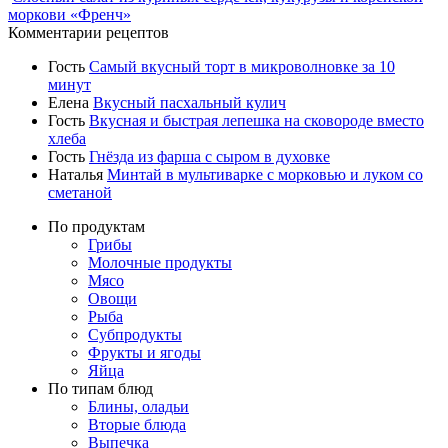
моркови «Френч»
Комментарии рецептов
Гость
Самый вкусный торт в микроволновке за 10
минут
Елена
Вкусный пасхальный кулич
Гость
Вкусная и быстрая лепешка на сковороде вместо
хлеба
Гость
Гнёзда из фарша с сыром в духовке
Наталья
Минтай в мультиварке с морковью и луком со
сметаной
По продуктам
Грибы
Молочные продукты
Мясо
Овощи
Рыба
Субпродукты
Фрукты и ягоды
Яйца
По типам блюд
Блины, оладьи
Вторые блюда
Выпечка