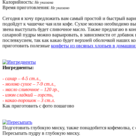
Калорийность:
Не указана
Время приготовления:
Не указано
Сегодня я хочу предложить вам самый простой и быстрый вари
подойдут к чашечке чая или кофе. Сухое молоко необходимо вы
звена выступать будет сливочное масло. Также предлагаю в к
сахарной пудры можно варьировать, в зависимости от добавок
послевкусием, так как какао будет верхней оболочкой наших к
приготовить полезные
конфеты из овсяных хлопьев в домашни
Ингредиенты:
- сахар – 4-5 ст.л.,
- молоко сухое – 7-9 ст.л.,
- масло сливочное – 120 гр.,
- изюм сладкий – горсть,
- какао-порошок – 3 ст.л.
Как приготовить с фото пошагово
Подготовить глубокую миску, также понадобится кофемолка, с 
Пересыпать пудру в глубокую миску.