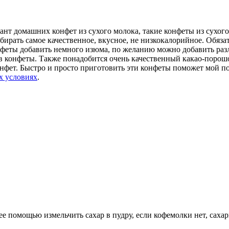
ант домашних конфет из сухого молока, такие конфеты из сухог
бирать самое качественное, вкусное, не низкокалорийное. Обяза
онфеты добавить немного изюма, по желанию можно добавить раз
 в конфеты. Также понадобится очень качественный какао-порош
онфет. Быстро и просто приготовить эти конфеты поможет мой п
х условиях
.
ее помощью измельчить сахар в пудру, если кофемолки нет, саха