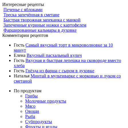
Интересные рецепты
Печенье с яблоками
Треска запечённая в сметане
Быстрая творожная запеканка с манкой
Запеченные куриные ножки с картофелем
Фаршированные кальмары в духовке
Комментарии рецептов
Гость
Самый вкусный торт в микроволновке за 10
минут
Елена
Вкусный пасхальный кулич
Гость
Вкусная и быстрая лепешка на сковороде вместо
хлеба
Гость
Гнёзда из фарша с сыром в духовке
Наталья
Минтай в мультиварке с морковью и луком со
сметаной
По продуктам
Грибы
Молочные продукты
Мясо
Овощи
Рыба
Субпродукты
Фрукты и ягоды