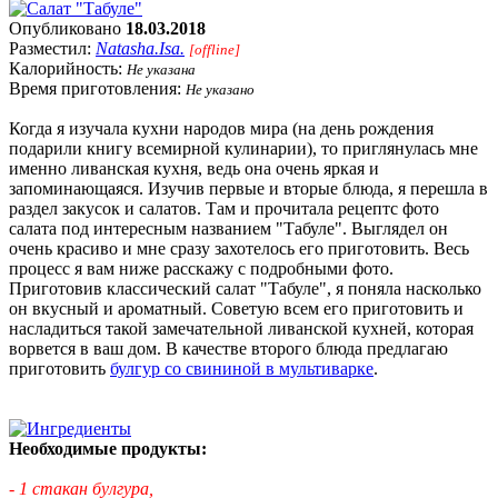
Опубликовано
18.03.2018
Разместил:
Natasha.Isa.
[offline]
Калорийность:
Не указана
Время приготовления:
Не указано
Когда я изучала кухни народов мира (на день рождения
подарили книгу всемирной кулинарии), то приглянулась мне
именно ливанская кухня, ведь она очень яркая и
запоминающаяся. Изучив первые и вторые блюда, я перешла в
раздел закусок и салатов. Там и прочитала рецептс фото
салата под интересным названием "Табуле". Выглядел он
очень красиво и мне сразу захотелось его приготовить. Весь
процесс я вам ниже расскажу с подробными фото.
Приготовив классический салат "Табуле", я поняла насколько
он вкусный и ароматный. Советую всем его приготовить и
насладиться такой замечательной ливанской кухней, которая
ворвется в ваш дом. В качестве второго блюда предлагаю
приготовить
булгур со свининой в мультиварке
.
Необходимые продукты:
- 1 стакан булгура,