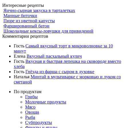
Интересные рецепты
Яично-сырная закуска в тарталетках
Манные биточки
Пюре из цветной капусты
Фаршированный батон
Шоколадные кексы-ловушки для привидений
Комментарии рецептов
Гость
Самый вкусный торт в микроволновке за 10
минут
Елена
Вкусный пасхальный кулич
Гость
Вкусная и быстрая лепешка на сковороде вместо
хлеба
Гость
Гнёзда из фарша с сыром в духовке
Наталья
Минтай в мультиварке с морковью и луком со
сметаной
По продуктам
Грибы
Молочные продукты
Мясо
Овощи
Рыба
Субпродукты
Фрукты и ягоды