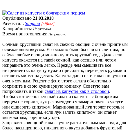
Опубликовано
21.03.2018
Разместил:
Sangina
[offline]
Калорийность:
Не указана
Время приготовления:
Не указано
Сочный хрустящий салат из свежих овощей с очень приятным
освежающим вкусом. Его можно было бы считать летним, но
сейчас любые овощи можно купить круглый год. Даже если
капуста окажется на такой сочной, как осенью или летом,
исправить это очень легко. Прежде чем смешивать все
ингредиенты, капусту нужно присолить, перетереть руками и
оставить минут на десять. Капуста даст сок и салат получится
очень сочным. Рецепт с фото этого салата обязательно
сохраните в свою кулинарную копилку. Советую вам
попробовать и такой
салат из капусты как в столовой
.
Чтобы этот очень вкусный салат из капусты с болгарским
перцем не горчил, лук рекомендуется замариновать в уксусе
или ошпарить кипятком. Маринованный лук теряет горечь и
остается хрустящим, если лук залить кипятком, он станет
мягковатым, горчинка уйдет.
Заправлять овощной салат лучше растительным маслом, а для
более насыщенного, пикантного вкуса добавить фруктовый