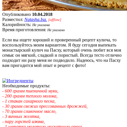
Опубликовано
10.04.2018
Разместил:
Natasha.Isa.
[offline]
Калорийность:
Не указана
Время приготовления:
Не указано
Если вы ищете хороший и проверенный рецепт кулича, то
воспользуйтесь моим вариантом. Я буду сегодня выпекать
монастырский кулич на Пасху, который очень любит вся моя
семья: он мягкий, сладкий и пористый. Всегда тесто отлично
подходит ни разу меня не подводило. Надеюсь, что на Пасху
вам пригодится мой опыт и рецепт с фото!
Необходимые продукты:
- 600 грамм пшеничной муки,
- 200 грамм теплого молока,
- 1 стакан сахарного песка,
- 30 грамм свежих прессованных дрожжей,
- 70 грамм сливочное масло,
- 3 яичных желтка,
- пару горстей изюма,
- 1 щепотка молотого мускатного ореха.