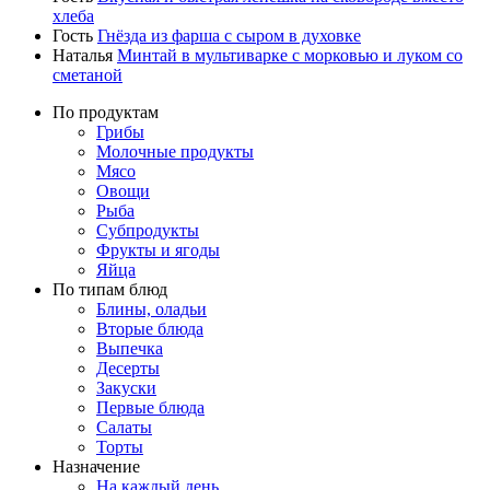
хлеба
Гость
Гнёзда из фарша с сыром в духовке
Наталья
Минтай в мультиварке с морковью и луком со
сметаной
По продуктам
Грибы
Молочные продукты
Мясо
Овощи
Рыба
Субпродукты
Фрукты и ягоды
Яйца
По типам блюд
Блины, оладьи
Вторые блюда
Выпечка
Десерты
Закуски
Первые блюда
Салаты
Торты
Назначение
На каждый день