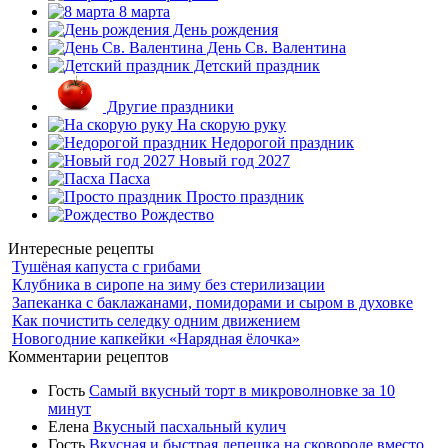
8 марта
День рождения
День Св. Валентина
Детский праздник
Другие праздники
На скорую руку
Недорогой праздник
Новый год 2027
Пасха
Просто праздник
Рождество
Интересные рецепты
Тушёная капуста с грибами
Клубника в сиропе на зиму без стерилизации
Запеканка с баклажанами, помидорами и сыром в духовке
Как почистить селедку одним движением
Новогодние капкейки «Нарядная ёлочка»
Комментарии рецептов
Гость
Самый вкусный торт в микроволновке за 10
минут
Елена
Вкусный пасхальный кулич
Гость
Вкусная и быстрая лепешка на сковороде вместо